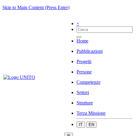
Skip to Main Content (Press Enter)
×
Home
Pubblicazioni
Progetti
Persone
Competenze
Settori
Strutture
Terza Missione
IT
EN
☰