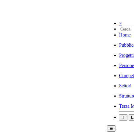
×
Home
Pubblic
Progetti
Persone
Compet
Settori
Struttur
Terza M
IT
E
☰