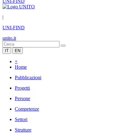
UNI-FIND
|
UNI-FIND
unito.it
IT
EN
×
Home
Pubblicazioni
Progetti
Persone
Competenze
Settori
Strutture