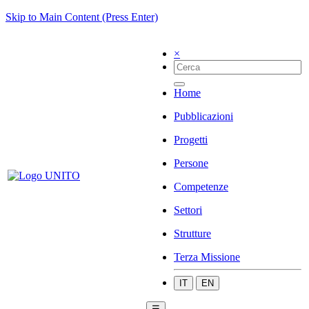
Skip to Main Content (Press Enter)
×
Home
Pubblicazioni
Progetti
Persone
Competenze
Settori
Strutture
Terza Missione
IT
EN
☰