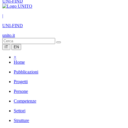
UNI-FIND
|
UNI-FIND
unito.it
IT
EN
×
Home
Pubblicazioni
Progetti
Persone
Competenze
Settori
Strutture