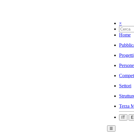
×
Home
Pubblic
Progetti
Persone
Compet
Settori
Struttur
Terza M
IT
E
☰