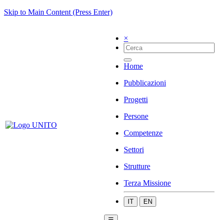
Skip to Main Content (Press Enter)
×
Home
Pubblicazioni
Progetti
Persone
Competenze
Settori
Strutture
Terza Missione
IT
EN
☰