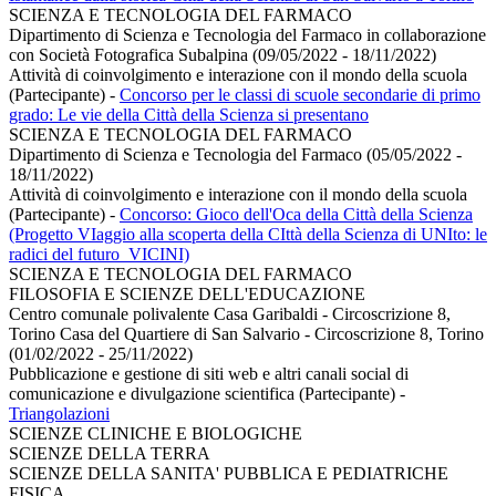
SCIENZA E TECNOLOGIA DEL FARMACO
Dipartimento di Scienza e Tecnologia del Farmaco in collaborazione
con Società Fotografica Subalpina (09/05/2022 - 18/11/2022)
Attività di coinvolgimento e interazione con il mondo della scuola
(Partecipante)
-
Concorso per le classi di scuole secondarie di primo
grado: Le vie della Città della Scienza si presentano
SCIENZA E TECNOLOGIA DEL FARMACO
Dipartimento di Scienza e Tecnologia del Farmaco (05/05/2022 -
18/11/2022)
Attività di coinvolgimento e interazione con il mondo della scuola
(Partecipante)
-
Concorso: Gioco dell'Oca della Città della Scienza
(Progetto VIaggio alla scoperta della CIttà della Scienza di UNIto: le
radici del futuro_VICINI)
SCIENZA E TECNOLOGIA DEL FARMACO
FILOSOFIA E SCIENZE DELL'EDUCAZIONE
Centro comunale polivalente Casa Garibaldi - Circoscrizione 8,
Torino Casa del Quartiere di San Salvario - Circoscrizione 8, Torino
(01/02/2022 - 25/11/2022)
Pubblicazione e gestione di siti web e altri canali social di
comunicazione e divulgazione scientifica (Partecipante)
-
Triangolazioni
SCIENZE CLINICHE E BIOLOGICHE
SCIENZE DELLA TERRA
SCIENZE DELLA SANITA' PUBBLICA E PEDIATRICHE
FISICA