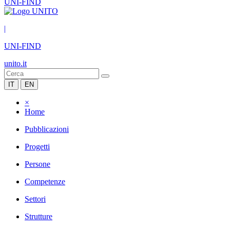
UNI-FIND
|
UNI-FIND
unito.it
IT
EN
×
Home
Pubblicazioni
Progetti
Persone
Competenze
Settori
Strutture