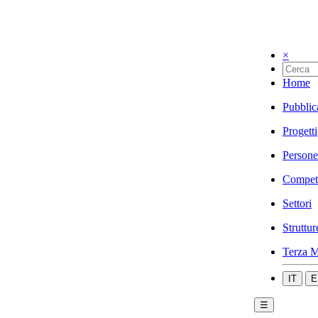
×
Home
Pubblic
Progetti
Persone
Compet
Settori
Struttur
Terza M
IT
E
☰