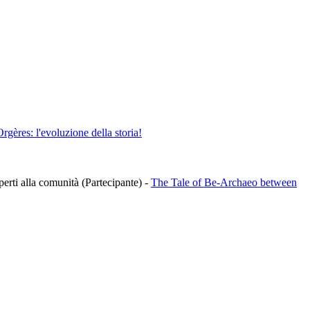
rgères: l'evoluzione della storia!
aperti alla comunità (Partecipante)
-
The Tale of Be-Archaeo between