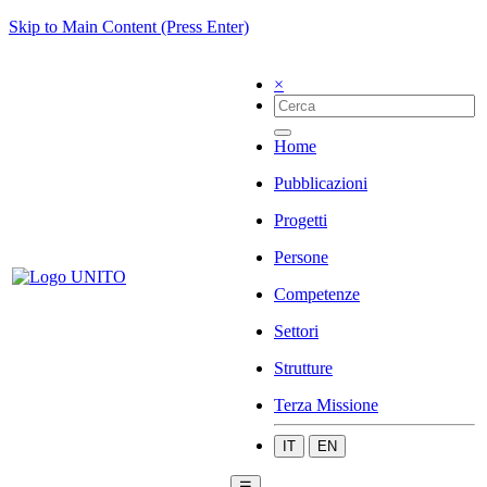
Skip to Main Content (Press Enter)
×
Home
Pubblicazioni
Progetti
Persone
Competenze
Settori
Strutture
Terza Missione
IT
EN
☰