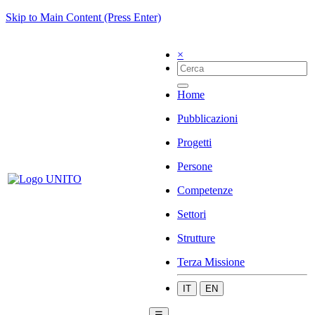
Skip to Main Content (Press Enter)
×
Home
Pubblicazioni
Progetti
Persone
Competenze
Settori
Strutture
Terza Missione
IT
EN
☰