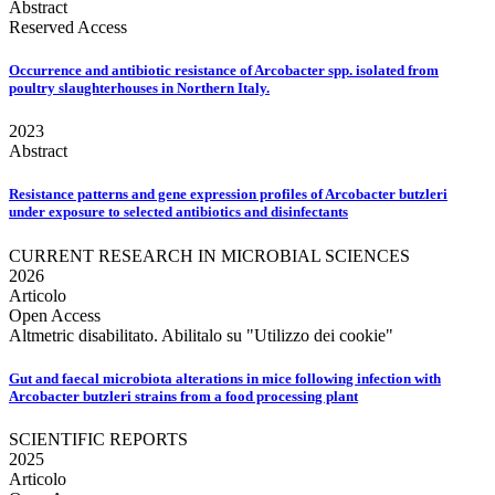
Abstract
Reserved Access
Occurrence and antibiotic resistance of Arcobacter spp. isolated from
poultry slaughterhouses in Northern Italy.
2023
Abstract
Resistance patterns and gene expression profiles of Arcobacter butzleri
under exposure to selected antibiotics and disinfectants
CURRENT RESEARCH IN MICROBIAL SCIENCES
2026
Articolo
Open Access
Altmetric disabilitato. Abilitalo su "Utilizzo dei cookie"
Gut and faecal microbiota alterations in mice following infection with
Arcobacter butzleri strains from a food processing plant
SCIENTIFIC REPORTS
2025
Articolo