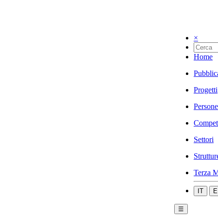
×
Home
Pubblic
Progetti
Persone
Compet
Settori
Struttur
Terza M
IT
E
☰