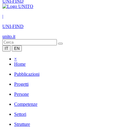
UNI-FIND
|
UNI-FIND
unito.it
IT
EN
×
Home
Pubblicazioni
Progetti
Persone
Competenze
Settori
Strutture