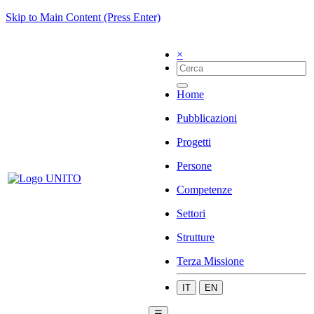
Skip to Main Content (Press Enter)
×
Home
Pubblicazioni
Progetti
Persone
Competenze
Settori
Strutture
Terza Missione
IT
EN
☰