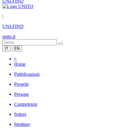
UNI-FIND
|
UNI-FIND
unito.it
IT
EN
×
Home
Pubblicazioni
Progetti
Persone
Competenze
Settori
Strutture