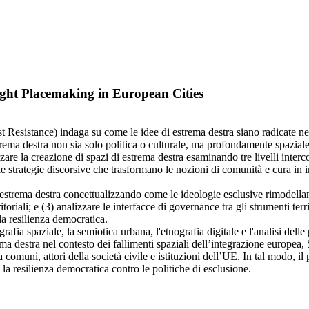
ight Placemaking in European Cities
sistance) indaga su come le idee di estrema destra siano radicate nell
trema destra non sia solo politica o culturale, ma profondamente spaziale,
re la creazione di spazi di estrema destra esaminando tre livelli intercon
 le strategie discorsive che trasformano le nozioni di comunità e cura in i
ell'estrema destra concettualizzando come le ideologie esclusive rimodella
toriali; e (3) analizzare le interfacce di governance tra gli strumenti ter
la resilienza democratica.
paziale, la semiotica urbana, l'etnografia digitale e l'analisi delle pol
 destra nel contesto dei fallimenti spaziali dell’integrazione europea, 
 a comuni, attori della società civile e istituzioni dell’UE. In tal modo, 
la resilienza democratica contro le politiche di esclusione.