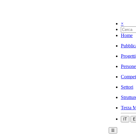
×
Home
Pubblic
Progetti
Persone
Compet
Settori
Struttur
Terza M
IT
E
☰