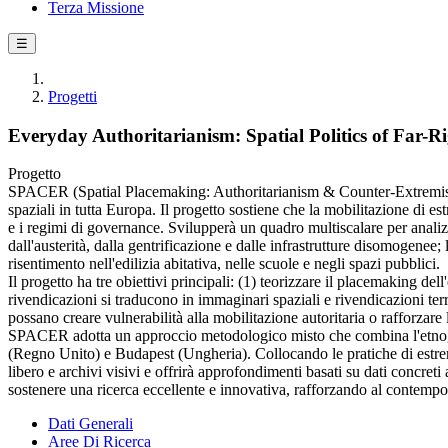
Terza Missione
☰
Progetti
Everyday Authoritarianism: Spatial Politics of Far-R
Progetto
SPACER (Spatial Placemaking: Authoritarianism & Counter-Extremist Re
spaziali in tutta Europa. Il progetto sostiene che la mobilitazione di es
e i regimi di governance. Svilupperà un quadro multiscalare per analizza
dall'austerità, dalla gentrificazione e dalle infrastrutture disomogenee;
risentimento nell'edilizia abitativa, nelle scuole e negli spazi pubblici.
Il progetto ha tre obiettivi principali: (1) teorizzare il placemaking d
rivendicazioni si traducono in immaginari spaziali e rivendicazioni terri
possano creare vulnerabilità alla mobilitazione autoritaria o rafforzare 
SPACER adotta un approccio metodologico misto che combina l'etnografia s
(Regno Unito) e Budapest (Ungheria). Collocando le pratiche di estrema
libero e archivi visivi e offrirà approfondimenti basati su dati concreti
sostenere una ricerca eccellente e innovativa, rafforzando al contempo 
Dati Generali
Aree Di Ricerca