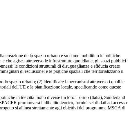
a creazione dello spazio urbano e su come mobilitino le politiche
 e che agisca attraverso le infrastrutture quotidiane, gli spazi pubblici
nessi: le condizioni strutturali di disuguaglianza e sfiducia create
mmaginari di esclusione; e le pratiche spaziali che territorializzano il
no lo spazio urbano; (2) identificare i meccanismi attraverso i quali le
ritoriali dell'UE e la pianificazione locale, specificando come queste
itiche in tre città molto diverse tra loro: Torino (Italia), Sunderland
SPACER promuoverà il dibattito teorico, fornirà set di dati ad accesso
il progetto si allinea strettamente agli obiettivi del programma MSCA di