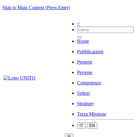
Skip to Main Content (Press Enter)
×
Home
Pubblicazioni
Progetti
Persone
Competenze
Settori
Strutture
Terza Missione
IT
EN
☰