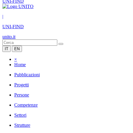
UNI-FIND
|
UNI-FIND
unito.it
IT
EN
×
Home
Pubblicazioni
Progetti
Persone
Competenze
Settori
Strutture