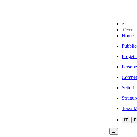
×
Home
Pubblic
Progetti
Persone
Compet
Settori
Struttur
Terza M
IT
E
☰