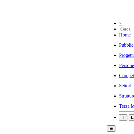
×
Home
Pubblic
Progetti
Persone
Compet
Settori
Struttur
Terza M
IT
E
☰