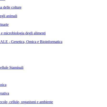
elle colture
li animali
narie
icrobiologia degli alimenti
 Genetica, Omica e Bioinformatica
lule Staminali
nica
rativa
, cellule, organismi e ambiente