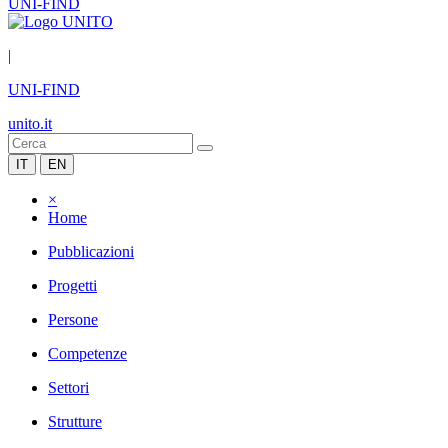
UNI-FIND
|
UNI-FIND
unito.it
IT
EN
×
Home
Pubblicazioni
Progetti
Persone
Competenze
Settori
Strutture