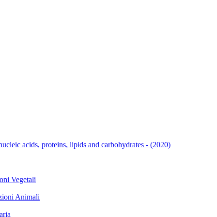
cleic acids, proteins, lipids and carbohydrates - (2020)
i Vegetali
oni Animali
ria