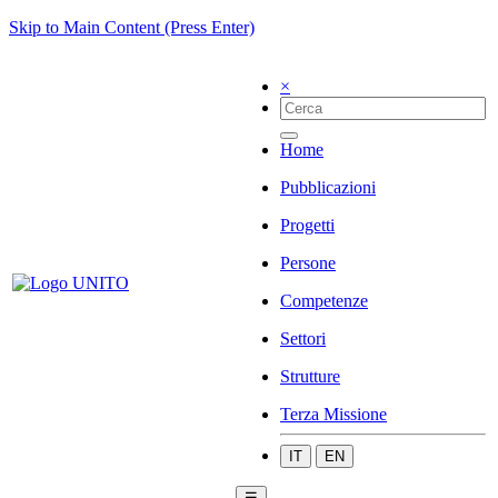
Skip to Main Content (Press Enter)
×
Home
Pubblicazioni
Progetti
Persone
Competenze
Settori
Strutture
Terza Missione
IT
EN
☰