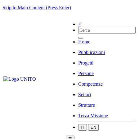
Skip to Main Content (Press Enter)
×
Home
Pubblicazioni
Progetti
Persone
Competenze
Settori
Strutture
Terza Missione
IT
EN
☰