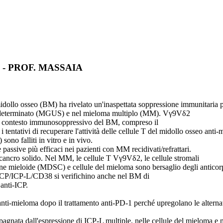
 - PROF. MASSAIA
idollo osseo (BM) ha rivelato un'inaspettata soppressione immunitaria p
indeterminato (MGUS) e nel mieloma multiplo (MM). Vγ9Vδ2
e il contesto immunosoppressivo del BM, compreso il
entativi di recuperare l'attività delle cellule T del midollo osseo an
o falliti in vitro e in vivo.
assive più efficaci nei pazienti con MM recidivati/refrattari.
cancro solido. Nel MM, le cellule T Vγ9Vδ2, le cellule stromali
ione mieloide (MDSC) e cellule del mieloma sono bersaglio degli antico
ICP/ICP-L/CD38 si verifichino anche nel BM di
anti-ICP.
nti-mieloma dopo il trattamento anti-PD-1 perché upregolano le alterna
gnata dall'espressione di ICP-L multiple, nelle cellule del mieloma e ne