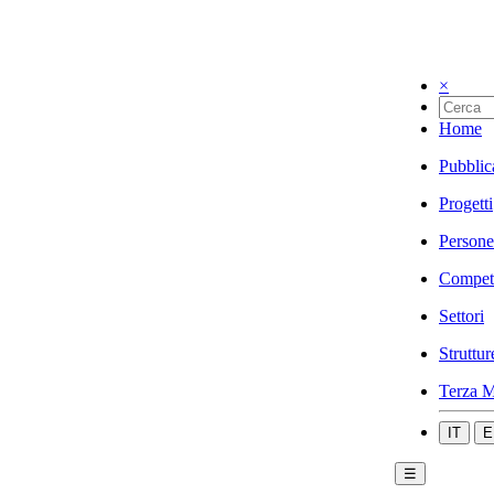
×
Home
Pubblic
Progetti
Persone
Compet
Settori
Struttur
Terza M
IT
E
☰