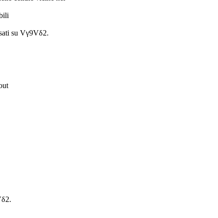
ili
asati su Vγ9Vδ2.
out
Vδ2.