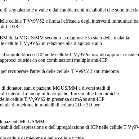
 di segnalazione a valle e dai cambiamenti metabolici che sono tracciab
lle cellule T Vγ9Vδ2 e limita l'efficacia degli interventi immunitari b
anti-CD38.
l BM della MGUS/MM secondo la diagnosi e lo stato della malattia;
lle cellule T Vγ9Vδ2 in relazione alla diagnosi e allo
enza al singolo blocco ICP nelle cellule T Vγ9Vδ2 usando approcci inside-
 approcci outside-in con combinazioni multiple anti-ICP
 per recuperare l'attività delle cellule T Vγ9Vδ2 anti-mieloma
eo di donatori sani e pazienti MGUS/MM a diversi stadi di
olli interni. Le indagini fenotipiche, funzionali e biochimiche
ca delle cellule T Vγ9Vδ2 in presenza di mAbs anti-ICP
ule di mieloma in modelli di coltura 2D e 3D per
eo di pazienti MGUS/MM;
sabili dell'espressione e dell'upregolazione di ICP nelle cellule T Vγ9
le cellule di mieloma e nelle cellule vicine.