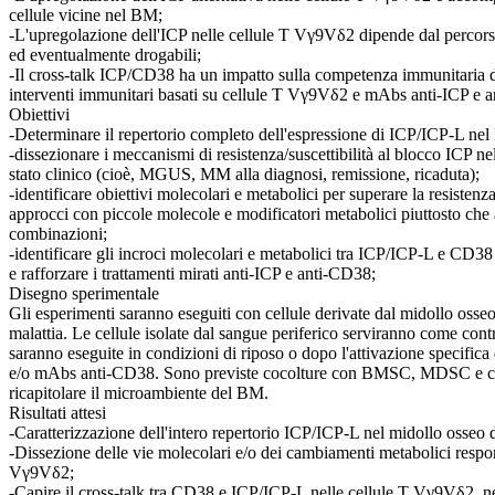
cellule vicine nel BM;
-L'upregolazione dell'ICP nelle cellule T Vγ9Vδ2 dipende dal percorso
ed eventualmente drogabili;
-Il cross-talk ICP/CD38 ha un impatto sulla competenza immunitaria de
interventi immunitari basati su cellule T Vγ9Vδ2 e mAbs anti-ICP e 
Obiettivi
-Determinare il repertorio completo dell'espressione di ICP/ICP-L ne
-dissezionare i meccanismi di resistenza/suscettibilità al blocco ICP ne
stato clinico (cioè, MGUS, MM alla diagnosi, remissione, ricaduta);
-identificare obiettivi molecolari e metabolici per superare la resist
approcci con piccole molecole e modificatori metabolici piuttosto che
combinazioni;
-identificare gli incroci molecolari e metabolici tra ICP/ICP-L e CD38
e rafforzare i trattamenti mirati anti-ICP e anti-CD38;
Disegno sperimentale
Gli esperimenti saranno eseguiti con cellule derivate dal midollo oss
malattia. Le cellule isolate dal sangue periferico serviranno come contr
saranno eseguite in condizioni di riposo o dopo l'attivazione specifi
e/o mAbs anti-CD38. Sono previste cocolture con BMSC, MDSC e cell
ricapitolare il microambiente del BM.
Risultati attesi
-Caratterizzazione dell'intero repertorio ICP/ICP-L nel midollo oss
-Dissezione delle vie molecolari e/o dei cambiamenti metabolici respon
Vγ9Vδ2;
-Capire il cross-talk tra CD38 e ICP/ICP-L nelle cellule T Vγ9Vδ2, nel