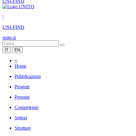
UNI-FIND
|
UNI-FIND
unito.it
IT
EN
×
Home
Pubblicazioni
Progetti
Persone
Competenze
Settori
Strutture