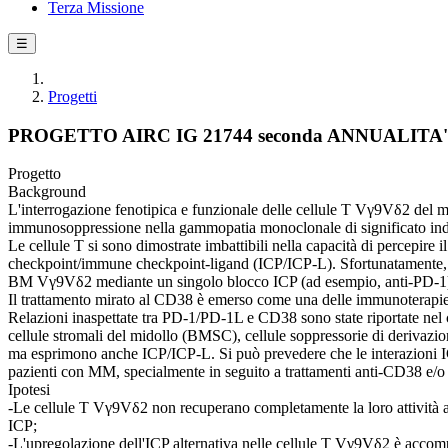
Terza Missione
☰
Progetti
PROGETTO AIRC IG 21744 seconda ANNUALITA'
Progetto
Background
L'interrogazione fenotipica e funzionale delle cellule T Vγ9Vδ2 del m
immunosoppressione nella gammopatia monoclonale di significato 
Le cellule T si sono dimostrate imbattibili nella capacità di percepir
checkpoint/immune checkpoint-ligand (ICP/ICP-L). Sfortunatamente, i t
BM Vγ9Vδ2 mediante un singolo blocco ICP (ad esempio, anti-PD-1) son
Il trattamento mirato al CD38 è emerso come una delle immunoterapie p
Relazioni inaspettate tra PD-1/PD-1L e CD38 sono state riportate nel 
cellule stromali del midollo (BMSC), cellule soppressorie di derivaz
ma esprimono anche ICP/ICP-L. Si può prevedere che le interazioni 
pazienti con MM, specialmente in seguito a trattamenti anti-CD38 e/o 
Ipotesi
-Le cellule T Vγ9Vδ2 non recuperano completamente la loro attività a
ICP;
-L'upregolazione dell'ICP alternativa nelle cellule T Vγ9Vδ2 è accompa