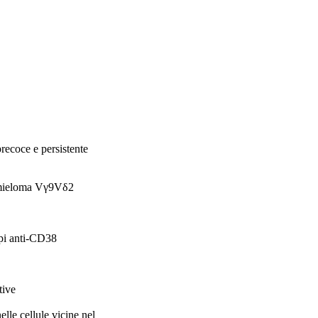
recoce e persistente
ti-mieloma Vγ9Vδ2
rpi anti-CD38
tive
lle cellule vicine nel