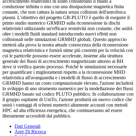
accrescimento relativistici di solito considerano il fluido a
conduzione infinita o uno con una dissipazione magnetica finita
costante, che non cattura la natura senza collisioni dell'astrofisica
plasmi. L'obiettivo del progetto GR-PLUTO è quello di eseguire il
primo studio numerico GRMHD sulla riconnessione in dischi
relativistici utilizzando un'efficace resistività non costante, che andrà
oltre i modelli fluidi standard introducendo nuovi effetti non
collisionali nelle simulazioni GRMHD globali. Questo approccio
metterà alla prova la nostra attuale conoscenza della riconnessione
magnetica relativistica e fornirà stime più coerenti per la velocità con
cui le particelle possono essere accelerate, insieme alla struttura
generale dei flussi di accrescimento magnetizzato attorno ai BH
dove si verifica questo processo. Poiché le simulazioni necessarie
per quantificare i miglioramenti rispetto a la riconnessione MHD
relativistica all'avanguardia e i modelli di flusso di accrescimento
GRMHD hanno un costo computazionale elevato, l'azione includerà
lo sviluppo di uno strumento numerico per la modellazione dei flussi
GRMHD basato sul codice PLUTO pubblico. In collaborazione con
il gruppo ospitante di UniTo, l'azione produrrà un nuovo codice che
unirà i vantaggi di schemi numerici altamente accurati con metodi
HPC ad alta efficienza energetica, che continueranno ad essere
liberamente accessibili dal pubblico.
Dati Generali
Aree Di Ricerca