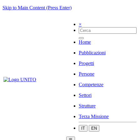
Skip to Main Content (Press Enter)
×
Home
Pubblicazioni
Progetti
Persone
Competenze
Settori
Strutture
Terza Missione
IT
EN
☰