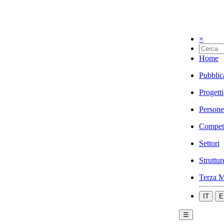
×
Home
Pubblic
Progetti
Persone
Compet
Settori
Struttur
Terza M
IT
E
☰