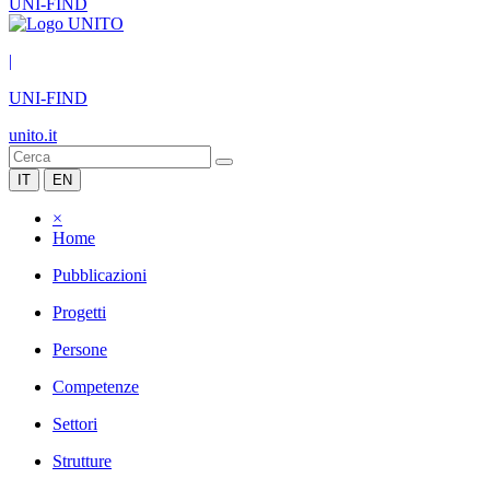
UNI-FIND
|
UNI-FIND
unito.it
IT
EN
×
Home
Pubblicazioni
Progetti
Persone
Competenze
Settori
Strutture