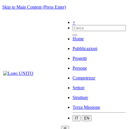
Skip to Main Content (Press Enter)
×
Home
Pubblicazioni
Progetti
Persone
Competenze
Settori
Strutture
Terza Missione
IT
EN
☰