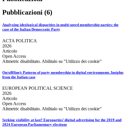
Pubblicazioni (6)
Analyzing ideological disparities in multi-speed membership parties: the
case of the Italian Democratic Party
ACTA POLITICA
2026
Articolo
Open Access
Altmetric disabilitato. Abilitalo su "Utilizzo dei cookie"
On/off(line): Patterns of party membership in digital environments. Insights
from the Italian case
EUROPEAN POLITICAL SCIENCE
2026
Articolo
Open Access
Altmetric disabilitato. Abilitalo su "Utilizzo dei cookie"
Seeking visibility at last? Europarties’ digital advertising for the 2019 and
2024 European Parliamentary elections