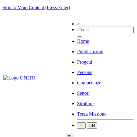
Skip to Main Content (Press Enter)
×
Home
Pubblicazioni
Progetti
Persone
Competenze
Settori
Strutture
Terza Missione
IT
EN
☰