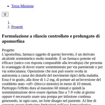
Terza Missione
☰
Progetti
Formulazione a rilascio controllato e prolungato di
apomorfina
Progetto
L'apomofina, farmaco oggetto di questo brevetto, è un derivato
alcaloide semisintetico molto instabile. È un farmaco potente ed
efficace (unico con risposta comparabile alla levodopa) che presenta
lo svantaggio di dover essere somministrato per via parenterale o per
via sottocutanea. Operazione che non può essere svolta in
autonomia a causa dei disturbi del movimento tipici della malattia.
Essa è in grado, alla dose di 1-2 mg, di portare ad un'inversione del
cosiddetto stato «off» (blocco motorio) in meno di 10 minuti.
Purtroppo l'effetto dura al massimo 60 minuti e quindi la
somministrazione deve essere ripetuta fino a 7-9 volte al giorno
oppure è necessario usare una pompa per infusione continua
generando, in ogni caso, un forte disagio nel paziente. Al fine di
superare queste fortissime limitazioni nell’uso farmacologico