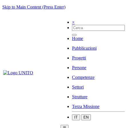
Skip to Main Content (Press Enter)
×
Home
Pubblicazioni
Progetti
Persone
Competenze
Settori
Strutture
Terza Missione
IT
EN
☰