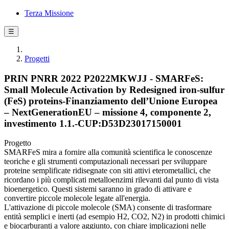
Terza Missione
☰
Progetti
PRIN PNRR 2022 P2022MKWJJ - SMARFeS:
Small Molecule Activation by Redesigned iron-sulfur
(FeS) proteins-Finanziamento dell’Unione Europea
– NextGenerationEU – missione 4, componente 2,
investimento 1.1.-CUP:D53D23017150001
Progetto
SMARFeS mira a fornire alla comunità scientifica le conoscenze
teoriche e gli strumenti computazionali necessari per sviluppare
proteine semplificate ridisegnate con siti attivi eterometallici, che
ricordano i più complicati metalloenzimi rilevanti dal punto di vista
bioenergetico. Questi sistemi saranno in grado di attivare e
convertire piccole molecole legate all'energia.
L'attivazione di piccole molecole (SMA) consente di trasformare
entità semplici e inerti (ad esempio H2, CO2, N2) in prodotti chimici
e biocarburanti a valore aggiunto, con chiare implicazioni nelle