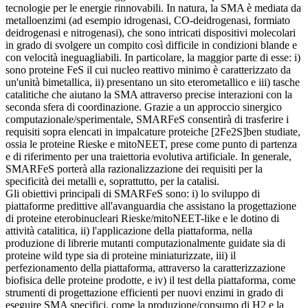
tecnologie per le energie rinnovabili. In natura, la SMA è mediata da
metalloenzimi (ad esempio idrogenasi, CO-deidrogenasi, formiato
deidrogenasi e nitrogenasi), che sono intricati dispositivi molecolari
in grado di svolgere un compito così difficile in condizioni blande e
con velocità ineguagliabili. In particolare, la maggior parte di esse: i)
sono proteine FeS il cui nucleo reattivo minimo è caratterizzato da
un'unità bimetallica, ii) presentano un sito eterometallico e iii) tasche
catalitiche che aiutano la SMA attraverso precise interazioni con la
seconda sfera di coordinazione. Grazie a un approccio sinergico
computazionale/sperimentale, SMARFeS consentirà di trasferire i
requisiti sopra elencati in impalcature proteiche [2Fe2S]ben studiate,
ossia le proteine Rieske e mitoNEET, prese come punto di partenza
e di riferimento per una traiettoria evolutiva artificiale. In generale,
SMARFeS porterà alla razionalizzazione dei requisiti per la
specificità dei metalli e, soprattutto, per la catalisi.
Gli obiettivi principali di SMARFeS sono: i) lo sviluppo di
piattaforme predittive all'avanguardia che assistano la progettazione
di proteine eterobinucleari Rieske/mitoNEET-like e le dotino di
attività catalitica, ii) l'applicazione della piattaforma, nella
produzione di librerie mutanti computazionalmente guidate sia di
proteine wild type sia di proteine miniaturizzate, iii) il
perfezionamento della piattaforma, attraverso la caratterizzazione
biofisica delle proteine prodotte, e iv) il test della piattaforma, come
strumenti di progettazione efficienti per nuovi enzimi in grado di
eseguire SMA specifici, come la produzione/consumo di H2 e la