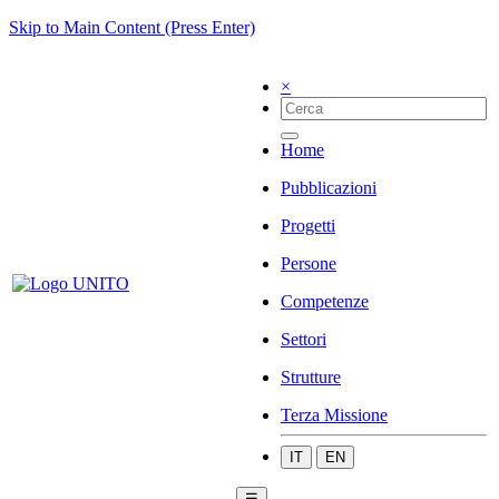
Skip to Main Content (Press Enter)
×
Home
Pubblicazioni
Progetti
Persone
Competenze
Settori
Strutture
Terza Missione
IT
EN
☰