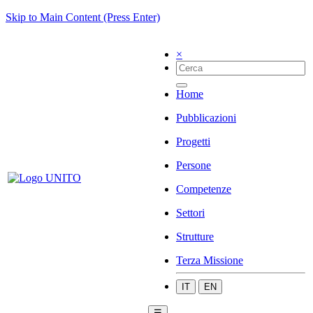
Skip to Main Content (Press Enter)
×
Home
Pubblicazioni
Progetti
Persone
Competenze
Settori
Strutture
Terza Missione
IT
EN
☰