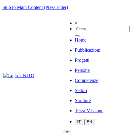
Skip to Main Content (Press Enter)
×
Home
Pubblicazioni
Progetti
Persone
Competenze
Settori
Strutture
Terza Missione
IT
EN
☰