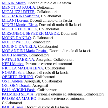
MENIN Marco
, Docenti di ruolo di IIa fascia
MENOTTO PAOLA
, Dottorandi
MICALIZZI ESTER
, Collaboratori
MIGLIARINI Valentina
, Collaboratori
MILANI Lorena
, Docenti di ruolo di Ia fascia
MINCU Monica Elena
, Docenti di ruolo di IIa fascia
MIOLLA FEDERICA
, Collaboratori
MIRSONBOL SEYEDEH MAEDE
, Dottorandi
MOINE DANILO
, Collaboratori
MOISE' PAOLO
, Collaboratori
MOLINO DANIELA
, Collaboratori
MORANDINI Maria Cristina
, Docenti di ruolo di Ia fascia
MORI Maurizio
, Collaboratori
NATALI SABRINA
, Assegnisti, Collaboratori
NERI Monica
, Personale esterno ed autonomi
NICOLA MADDALENA
, Collaboratori
NOSARI Sara
, Docenti di ruolo di Ia fascia
OBERTO ENRICO
, Collaboratori
OSTI Andrea
, Assegnisti, Collaboratori
OXTOBY Donald
, Assegnisti
PALLAVICINI Paola
, Collaboratori
PALMIERI SILVIA
, Personale esterno ed autonomi, Collaboratori
PALOMBA MAURO
, Personale esterno ed autonomi,
Collaboratori
PARISI Tania
, Docenti di ruolo di IIa fascia