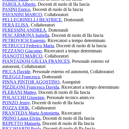
PAROLA Alberto
, Docenti di ruolo di IIa fascia
PASINI Enrico
, Docenti di ruolo di Ia fascia
PAVANINI MARCO
, Collaboratori
PELLEGRINELLI BEATRICE
, Dottorandi
PERA ELISA
, Collaboratori
PERESSINI ANDREA
, Dottorandi
PESCARMONA Isabella
, Docenti di ruolo di IIa fascia
PETROVICH Eugenio
, Ricercatori a tempo determinato
PETRUCCI Federico Maria
, Docenti di ruolo di Ia fascia
PEZZANO Giacomo
, Ricercatori a tempo determinato
PIANOTTI MARCO
, Collaboratori
PIANTADOSI GIULIA FRANCES
, Personale esterno ed
autonomi, Collaboratori
PICCA Davide
, Personale esterno ed autonomi, Collaboratori
PILEGGI Francesca
, Dottorandi
PINNA PINTOR AGOSTINO
, Assegnisti
PIZZIGONI Francesca Davida
, Ricercatori a tempo determinato
PLEBANI Matteo
, Docenti di ruolo di IIa fascia
POLACCHI Giuseppe
, Personale tecnico amm.vo
PONZO Jenny
, Docenti di ruolo di IIa fascia
POZZA ERIK
, Collaboratori
PRANTEDA Maria Antonietta
, Ricercatori
PRINO Laura Elvira
, Docenti di ruolo di IIa fascia
REPETTO Manuela
, Docenti di ruolo di IIa fascia
RICCHIARDI Paola
, Docenti di ruolo di IIa fascia