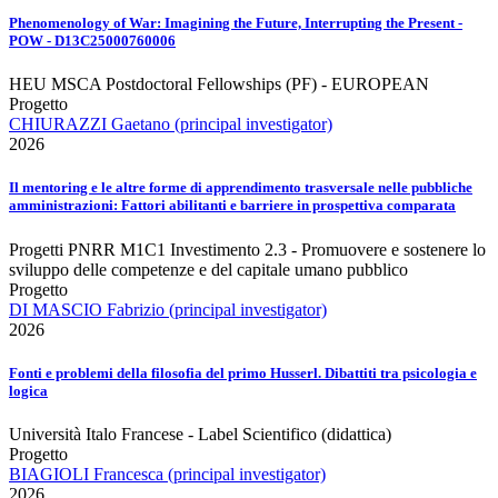
Phenomenology of War: Imagining the Future, Interrupting the Present -
POW - D13C25000760006
HEU MSCA Postdoctoral Fellowships (PF) - EUROPEAN
Progetto
CHIURAZZI Gaetano (principal investigator)
2026
Il mentoring e le altre forme di apprendimento trasversale nelle pubbliche
amministrazioni: Fattori abilitanti e barriere in prospettiva comparata
Progetti PNRR M1C1 Investimento 2.3 - Promuovere e sostenere lo
sviluppo delle competenze e del capitale umano pubblico
Progetto
DI MASCIO Fabrizio (principal investigator)
2026
Fonti e problemi della filosofia del primo Husserl. Dibattiti tra psicologia e
logica
Università Italo Francese - Label Scientifico (didattica)
Progetto
BIAGIOLI Francesca (principal investigator)
2026