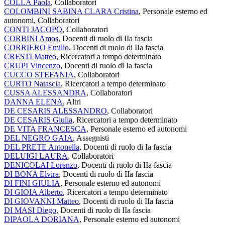
COLLA Paola
, Collaboratori
COLOMBINI SABINA CLARA Cristina
, Personale esterno ed
autonomi, Collaboratori
CONTI JACOPO
, Collaboratori
CORBINI Amos
, Docenti di ruolo di IIa fascia
CORRIERO Emilio
, Docenti di ruolo di IIa fascia
CRESTI Matteo
, Ricercatori a tempo determinato
CRUPI Vincenzo
, Docenti di ruolo di Ia fascia
CUCCO STEFANIA
, Collaboratori
CURTO Natascia
, Ricercatori a tempo determinato
CUSSA ALESSANDRA
, Collaboratori
DANNA ELENA
, Altri
DE CESARIS ALESSANDRO
, Collaboratori
DE CESARIS Giulia
, Ricercatori a tempo determinato
DE VITA FRANCESCA
, Personale esterno ed autonomi
DEL NEGRO GAIA
, Assegnisti
DEL PRETE Antonella
, Docenti di ruolo di Ia fascia
DELUIGI LAURA
, Collaboratori
DENICOLAI Lorenzo
, Docenti di ruolo di IIa fascia
DI BONA Elvira
, Docenti di ruolo di IIa fascia
DI FINI GIULIA
, Personale esterno ed autonomi
DI GIOIA Alberto
, Ricercatori a tempo determinato
DI GIOVANNI Matteo
, Docenti di ruolo di IIa fascia
DI MASI Diego
, Docenti di ruolo di IIa fascia
DIPAOLA DORIANA
, Personale esterno ed autonomi