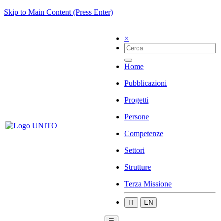
Skip to Main Content (Press Enter)
×
Home
Pubblicazioni
Progetti
Persone
Competenze
Settori
Strutture
Terza Missione
IT
EN
☰