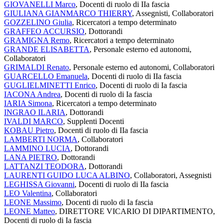
GIOVANELLI Marco
, Docenti di ruolo di IIa fascia
GIULIANA GIANMARCO THIERRY
, Assegnisti, Collaboratori
GOZZELINO Giulia
, Ricercatori a tempo determinato
GRAFFEO ACCURSIO
, Dottorandi
GRAMIGNA Remo
, Ricercatori a tempo determinato
GRANDE ELISABETTA
, Personale esterno ed autonomi,
Collaboratori
GRIMALDI Renato
, Personale esterno ed autonomi, Collaboratori
GUARCELLO Emanuela
, Docenti di ruolo di IIa fascia
GUGLIELMINETTI Enrico
, Docenti di ruolo di Ia fascia
IACONA Andrea
, Docenti di ruolo di Ia fascia
IARIA Simona
, Ricercatori a tempo determinato
INGRAO ILARIA
, Dottorandi
IVALDI MARCO
, Supplenti Docenti
KOBAU Pietro
, Docenti di ruolo di IIa fascia
LAMBERTI NORMA
, Collaboratori
LAMMINO LUCIA
, Dottorandi
LANA PIETRO
, Dottorandi
LATTANZI TEODORA
, Dottorandi
LAURENTI GUIDO LUCA ALBINO
, Collaboratori, Assegnisti
LEGHISSA Giovanni
, Docenti di ruolo di IIa fascia
LEO Valentina
, Collaboratori
LEONE Massimo
, Docenti di ruolo di Ia fascia
LEONE Matteo
, DIRETTORE VICARIO DI DIPARTIMENTO,
Docenti di ruolo di Ia fascia