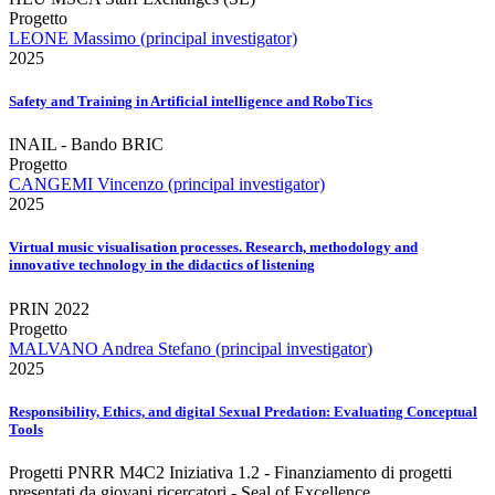
Progetto
LEONE Massimo (principal investigator)
2025
Safety and Training in Artificial intelligence and RoboTics
INAIL - Bando BRIC
Progetto
CANGEMI Vincenzo (principal investigator)
2025
Virtual music visualisation processes. Research, methodology and
innovative technology in the didactics of listening
PRIN 2022
Progetto
MALVANO Andrea Stefano (principal investigator)
2025
Responsibility, Ethics, and digital Sexual Predation: Evaluating Conceptual
Tools
Progetti PNRR M4C2 Iniziativa 1.2 - Finanziamento di progetti
presentati da giovani ricercatori - Seal of Excellence