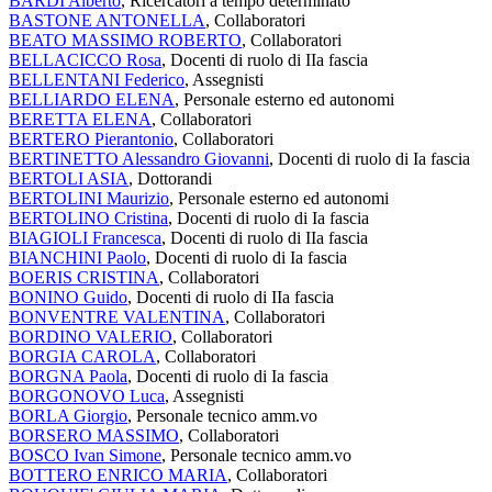
BARDI Alberto
, Ricercatori a tempo determinato
BASTONE ANTONELLA
, Collaboratori
BEATO MASSIMO ROBERTO
, Collaboratori
BELLACICCO Rosa
, Docenti di ruolo di IIa fascia
BELLENTANI Federico
, Assegnisti
BELLIARDO ELENA
, Personale esterno ed autonomi
BERETTA ELENA
, Collaboratori
BERTERO Pierantonio
, Collaboratori
BERTINETTO Alessandro Giovanni
, Docenti di ruolo di Ia fascia
BERTOLI ASIA
, Dottorandi
BERTOLINI Maurizio
, Personale esterno ed autonomi
BERTOLINO Cristina
, Docenti di ruolo di Ia fascia
BIAGIOLI Francesca
, Docenti di ruolo di IIa fascia
BIANCHINI Paolo
, Docenti di ruolo di Ia fascia
BOERIS CRISTINA
, Collaboratori
BONINO Guido
, Docenti di ruolo di IIa fascia
BONVENTRE VALENTINA
, Collaboratori
BORDINO VALERIO
, Collaboratori
BORGIA CAROLA
, Collaboratori
BORGNA Paola
, Docenti di ruolo di Ia fascia
BORGONOVO Luca
, Assegnisti
BORLA Giorgio
, Personale tecnico amm.vo
BORSERO MASSIMO
, Collaboratori
BOSCO Ivan Simone
, Personale tecnico amm.vo
BOTTERO ENRICO MARIA
, Collaboratori