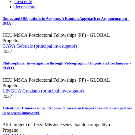
crescente
decrescente
Duties and Obligations in Arguing. A Kantian Approach to Argumentation -
DOA
HEU MSCA Postdoctoral Fellowships (PF) - GLOBAL
Progetto
GAVA Gabriele (principal investigator)
2027
Philosophical Investigation through Videographic Outputs and Techniques -
PIVOT
HEU MSCA Postdoctoral Fellowships (PF) - GLOBAL
Progetto
LINGUA Graziano (principal investigator)
2027
Talenti per l’Innovazione. Processi di messa in trasparenza delle competenze
in percorsi innovativi.
Altri progetti di Terza Missione senza bando competitivo
Progetto