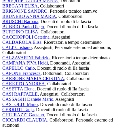
BOUQUIE' GIULIA MARIA
, Dottorandi
BREGANI ELISA
, Collaboratori
BRIGNONE SANDRO
, Personale tecnico amm.vo
BRUNERO ANNA MARIA
, Collaboratori
BRUSCHI Barbara
, Docenti di ruolo di Ia fascia
BUBBIO Paolo Diego
, Docenti di ruolo di IIa fascia
BURDINO ELISA
, Collaboratori
CACCIOPPOLI Caterina
, Assegnisti
CALDAROLA Elisa
, Ricercatori a tempo determinato
CALI' Cristiano
, Assegnisti, Personale esterno ed autonomi,
Collaboratori
CALZAVARINI Fabrizio
, Ricercatori a tempo determinato
CAMPANA PIVA Heidi
, Dottorandi, Assegnisti
CAPELLO Carlo
, Docenti di ruolo di IIa fascia
CAPONE Francesca
, Dottorandi, Collaboratori
CARBONE MARIA CRISTINA
, Collaboratori
CARETTO ANDREA
, Collaboratori
CASETTA Elena
, Docenti di ruolo di IIa fascia
CASI RAFFAELE
, Assegnisti, Collaboratori
CASSAGHI Daniele Mario
, Assegnisti
CASTOLDI Mario
, Docenti di ruolo di IIa fascia
CERRUTI Tanja
, Docenti di ruolo di IIa fascia
CHIURAZZI Gaetano
, Docenti di ruolo di Ia fascia
CICCARDI CLAUDIA
, Collaboratori, Personale esterno ed
autonomi