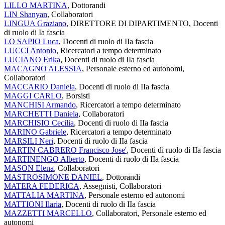
LILLO MARTINA
, Dottorandi
LIN Shanyan
, Collaboratori
LINGUA Graziano
, DIRETTORE DI DIPARTIMENTO, Docenti
di ruolo di Ia fascia
LO SAPIO Luca
, Docenti di ruolo di IIa fascia
LUCCI Antonio
, Ricercatori a tempo determinato
LUCIANO Erika
, Docenti di ruolo di IIa fascia
MACAGNO ALESSIA
, Personale esterno ed autonomi,
Collaboratori
MACCARIO Daniela
, Docenti di ruolo di IIa fascia
MAGGI CARLO
, Borsisti
MANCHISI Armando
, Ricercatori a tempo determinato
MARCHETTI Daniela
, Collaboratori
MARCHISIO Cecilia
, Docenti di ruolo di IIa fascia
MARINO Gabriele
, Ricercatori a tempo determinato
MARSILI Neri
, Docenti di ruolo di IIa fascia
MARTIN CABRERO Francisco Jose'
, Docenti di ruolo di IIa fascia
MARTINENGO Alberto
, Docenti di ruolo di IIa fascia
MASON Elena
, Collaboratori
MASTROSIMONE DANIEL
, Dottorandi
MATERA FEDERICA
, Assegnisti, Collaboratori
MATTALIA MARTINA
, Personale esterno ed autonomi
MATTIONI Ilaria
, Docenti di ruolo di IIa fascia
MAZZETTI MARCELLO
, Collaboratori, Personale esterno ed
autonomi