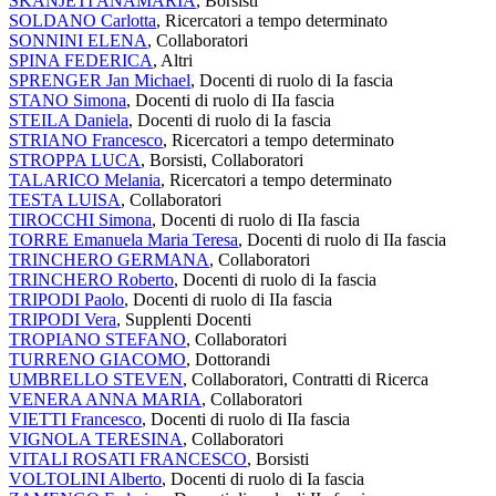
SKANJETI ANAMARIA
, Borsisti
SOLDANO Carlotta
, Ricercatori a tempo determinato
SONNINI ELENA
, Collaboratori
SPINA FEDERICA
, Altri
SPRENGER Jan Michael
, Docenti di ruolo di Ia fascia
STANO Simona
, Docenti di ruolo di IIa fascia
STEILA Daniela
, Docenti di ruolo di Ia fascia
STRIANO Francesco
, Ricercatori a tempo determinato
STROPPA LUCA
, Borsisti, Collaboratori
TALARICO Melania
, Ricercatori a tempo determinato
TESTA LUISA
, Collaboratori
TIROCCHI Simona
, Docenti di ruolo di IIa fascia
TORRE Emanuela Maria Teresa
, Docenti di ruolo di IIa fascia
TRINCHERO GERMANA
, Collaboratori
TRINCHERO Roberto
, Docenti di ruolo di Ia fascia
TRIPODI Paolo
, Docenti di ruolo di IIa fascia
TRIPODI Vera
, Supplenti Docenti
TROPIANO STEFANO
, Collaboratori
TURRENO GIACOMO
, Dottorandi
UMBRELLO STEVEN
, Collaboratori, Contratti di Ricerca
VENERA ANNA MARIA
, Collaboratori
VIETTI Francesco
, Docenti di ruolo di IIa fascia
VIGNOLA TERESINA
, Collaboratori
VITALI ROSATI FRANCESCO
, Borsisti
VOLTOLINI Alberto
, Docenti di ruolo di Ia fascia