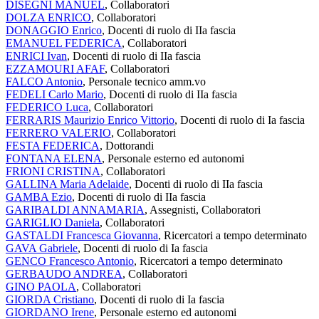
DISEGNI MANUEL
, Collaboratori
DOLZA ENRICO
, Collaboratori
DONAGGIO Enrico
, Docenti di ruolo di IIa fascia
EMANUEL FEDERICA
, Collaboratori
ENRICI Ivan
, Docenti di ruolo di IIa fascia
EZZAMOURI AFAF
, Collaboratori
FALCO Antonio
, Personale tecnico amm.vo
FEDELI Carlo Mario
, Docenti di ruolo di IIa fascia
FEDERICO Luca
, Collaboratori
FERRARIS Maurizio Enrico Vittorio
, Docenti di ruolo di Ia fascia
FERRERO VALERIO
, Collaboratori
FESTA FEDERICA
, Dottorandi
FONTANA ELENA
, Personale esterno ed autonomi
FRIONI CRISTINA
, Collaboratori
GALLINA Maria Adelaide
, Docenti di ruolo di IIa fascia
GAMBA Ezio
, Docenti di ruolo di IIa fascia
GARIBALDI ANNAMARIA
, Assegnisti, Collaboratori
GARIGLIO Daniela
, Collaboratori
GASTALDI Francesca Giovanna
, Ricercatori a tempo determinato
GAVA Gabriele
, Docenti di ruolo di Ia fascia
GENCO Francesco Antonio
, Ricercatori a tempo determinato
GERBAUDO ANDREA
, Collaboratori
GINO PAOLA
, Collaboratori
GIORDA Cristiano
, Docenti di ruolo di Ia fascia
GIORDANO Irene
, Personale esterno ed autonomi