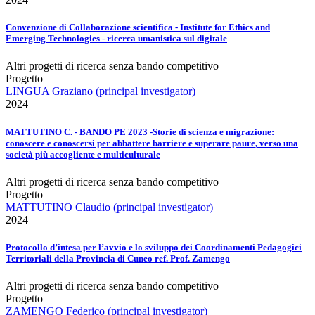
Convenzione di Collaborazione scientifica - Institute for Ethics and
Emerging Technologies - ricerca umanistica sul digitale
Altri progetti di ricerca senza bando competitivo
Progetto
LINGUA Graziano (principal investigator)
2024
MATTUTINO C. - BANDO PE 2023 -Storie di scienza e migrazione:
conoscere e conoscersi per abbattere barriere e superare paure, verso una
società più accogliente e multiculturale
Altri progetti di ricerca senza bando competitivo
Progetto
MATTUTINO Claudio (principal investigator)
2024
Protocollo d’intesa per l’avvio e lo sviluppo dei Coordinamenti Pedagogici
Territoriali della Provincia di Cuneo ref. Prof. Zamengo
Altri progetti di ricerca senza bando competitivo
Progetto
ZAMENGO Federico (principal investigator)