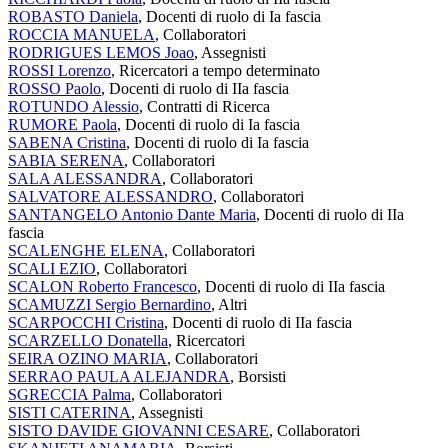
ROBASTO Daniela
, Docenti di ruolo di Ia fascia
ROCCIA MANUELA
, Collaboratori
RODRIGUES LEMOS Joao
, Assegnisti
ROSSI Lorenzo
, Ricercatori a tempo determinato
ROSSO Paolo
, Docenti di ruolo di IIa fascia
ROTUNDO Alessio
, Contratti di Ricerca
RUMORE Paola
, Docenti di ruolo di Ia fascia
SABENA Cristina
, Docenti di ruolo di Ia fascia
SABIA SERENA
, Collaboratori
SALA ALESSANDRA
, Collaboratori
SALVATORE ALESSANDRO
, Collaboratori
SANTANGELO Antonio Dante Maria
, Docenti di ruolo di IIa
fascia
SCALENGHE ELENA
, Collaboratori
SCALI EZIO
, Collaboratori
SCALON Roberto Francesco
, Docenti di ruolo di IIa fascia
SCAMUZZI Sergio Bernardino
, Altri
SCARPOCCHI Cristina
, Docenti di ruolo di IIa fascia
SCARZELLO Donatella
, Ricercatori
SEIRA OZINO MARIA
, Collaboratori
SERRAO PAULA ALEJANDRA
, Borsisti
SGRECCIA Palma
, Collaboratori
SISTI CATERINA
, Assegnisti
SISTO DAVIDE GIOVANNI CESARE
, Collaboratori