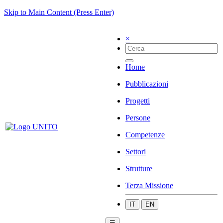
Skip to Main Content (Press Enter)
×
Home
Pubblicazioni
Progetti
Persone
Competenze
Settori
Strutture
Terza Missione
IT
EN
☰