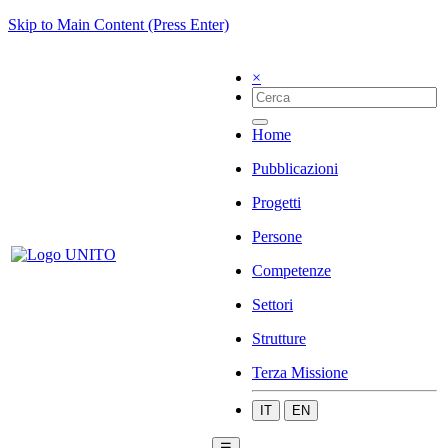
Skip to Main Content (Press Enter)
×
Home
Pubblicazioni
Progetti
Persone
Competenze
Settori
Strutture
Terza Missione
IT
EN
☰