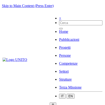
Skip to Main Content (Press Enter)
×
Home
Pubblicazioni
Progetti
Persone
Competenze
Settori
Strutture
Terza Missione
IT
EN
☰