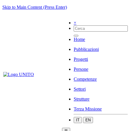
Skip to Main Content (Press Enter)
×
Home
Pubblicazioni
Progetti
Persone
Competenze
Settori
Strutture
Terza Missione
IT
EN
☰