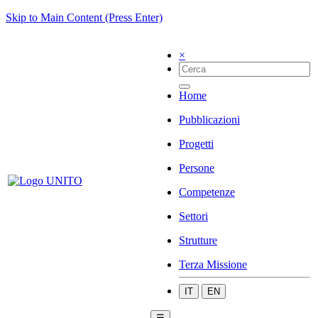
Skip to Main Content (Press Enter)
×
Home
Pubblicazioni
Progetti
Persone
Competenze
Settori
Strutture
Terza Missione
IT
EN
☰