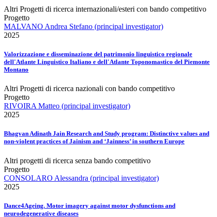
Altri Progetti di ricerca internazionali/esteri con bando competitivo
Progetto
MALVANO Andrea Stefano (principal investigator)
2025
Valorizzazione e disseminazione del patrimonio linguistico regionale
dell'Atlante Linguistico Italiano e dell'Atlante Toponomastico del Piemonte
Montano
Altri Progetti di ricerca nazionali con bando competitivo
Progetto
RIVOIRA Matteo (principal investigator)
2025
Bhagvan Adinath Jain Research and Study program: Distinctive values and
non-violent practices of Jainism and ‘Jainness’ in southern Europe
Altri progetti di ricerca senza bando competitivo
Progetto
CONSOLARO Alessandra (principal investigator)
2025
Dance4Ageing. Motor imagery against motor dysfunctions and
neurodegenerative diseases