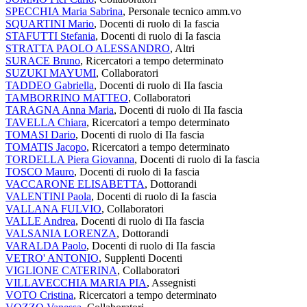
SPECCHIA Maria Sabrina
, Personale tecnico amm.vo
SQUARTINI Mario
, Docenti di ruolo di Ia fascia
STAFUTTI Stefania
, Docenti di ruolo di Ia fascia
STRATTA PAOLO ALESSANDRO
, Altri
SURACE Bruno
, Ricercatori a tempo determinato
SUZUKI MAYUMI
, Collaboratori
TADDEO Gabriella
, Docenti di ruolo di IIa fascia
TAMBORRINO MATTEO
, Collaboratori
TARAGNA Anna Maria
, Docenti di ruolo di IIa fascia
TAVELLA Chiara
, Ricercatori a tempo determinato
TOMASI Dario
, Docenti di ruolo di IIa fascia
TOMATIS Jacopo
, Ricercatori a tempo determinato
TORDELLA Piera Giovanna
, Docenti di ruolo di Ia fascia
TOSCO Mauro
, Docenti di ruolo di Ia fascia
VACCARONE ELISABETTA
, Dottorandi
VALENTINI Paola
, Docenti di ruolo di Ia fascia
VALLANA FULVIO
, Collaboratori
VALLE Andrea
, Docenti di ruolo di IIa fascia
VALSANIA LORENZA
, Dottorandi
VARALDA Paolo
, Docenti di ruolo di IIa fascia
VETRO' ANTONIO
, Supplenti Docenti
VIGLIONE CATERINA
, Collaboratori
VILLAVECCHIA MARIA PIA
, Assegnisti
VOTO Cristina
, Ricercatori a tempo determinato