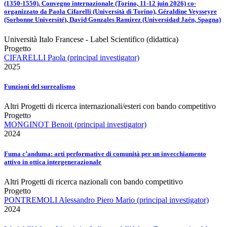
(1350-1550). Convegno internazionale (Torino, 11-12 juin 2026) co-
organizzato da Paola Cifarelli (Università di Torino), Géraldine Veysseyre
(Sorbonne Université), David Gonzales Ramirez (Universidad Jaén, Spagna)
Università Italo Francese - Label Scientifico (didattica)
Progetto
CIFARELLI Paola (principal investigator)
2025
Funzioni del surrealismo
Altri Progetti di ricerca internazionali/esteri con bando competitivo
Progetto
MONGINOT Benoit (principal investigator)
2024
Fuma c’anduma: arti performative di comunità per un invecchiamento
attivo in ottica intergenerazionale
Altri Progetti di ricerca nazionali con bando competitivo
Progetto
PONTREMOLI Alessandro Piero Mario (principal investigator)
2024