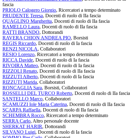
fascia
PRIOLO Calogero Giorgio
, Ricercatori a tempo determinato
PRUDENTE Teresa
, Docenti di ruolo di IIa fascia
QUAGLINO Margherita
, Docenti di ruolo di IIa fascia
RAMELLO Laura
, Docenti di ruolo di IIa fascia
RATTI BRANDO
, Dottorandi
RAVERA CHION ANDREA PIO
, Borsisti
REGIS Riccardo
, Docenti di ruolo di Ia fascia
RENZI NICOLA
, Collaboratori
RESIO Lorenzo
, Ricercatori a tempo determinato
RICCA Davide
, Docenti di ruolo di Ia fascia
RIVOIRA Matteo
, Docenti di ruolo di Ia fascia
RIZZOLI Renato
, Docenti di ruolo di IIa fascia
RIZZUTI Alberto
, Docenti di ruolo di Ia fascia
RIZZUTI Marida
, Collaboratori
RONCAGLIA Sara
, Borsisti, Collaboratori
ROSSELLI DEL TURCO Roberto
, Docenti di ruolo di IIa fascia
SANTELLO Marco
, Collaboratori
SCAMUZZI Iole Maria Caterina
, Docenti di ruolo di IIa fascia
SCARPA Raffaella
, Docenti di ruolo di IIa fascia
SCHEMBRA Rocco
, Ricercatori a tempo determinato
SERRA Carlo
, Altro personale docente
SHERKAT HARIR
, Dottorandi
SILVANO Luigi
, Docenti di ruolo di Ia fascia
SOMMO Pier Carlo
, Collaboratori