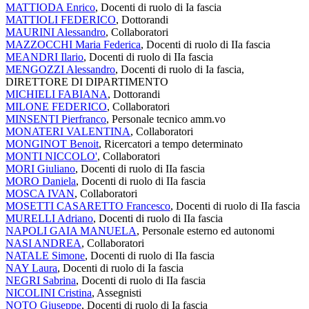
MATTIODA Enrico
, Docenti di ruolo di Ia fascia
MATTIOLI FEDERICO
, Dottorandi
MAURINI Alessandro
, Collaboratori
MAZZOCCHI Maria Federica
, Docenti di ruolo di IIa fascia
MEANDRI Ilario
, Docenti di ruolo di IIa fascia
MENGOZZI Alessandro
, Docenti di ruolo di Ia fascia,
DIRETTORE DI DIPARTIMENTO
MICHIELI FABIANA
, Dottorandi
MILONE FEDERICO
, Collaboratori
MINSENTI Pierfranco
, Personale tecnico amm.vo
MONATERI VALENTINA
, Collaboratori
MONGINOT Benoit
, Ricercatori a tempo determinato
MONTI NICCOLO'
, Collaboratori
MORI Giuliano
, Docenti di ruolo di IIa fascia
MORO Daniela
, Docenti di ruolo di IIa fascia
MOSCA IVAN
, Collaboratori
MOSETTI CASARETTO Francesco
, Docenti di ruolo di IIa fascia
MURELLI Adriano
, Docenti di ruolo di IIa fascia
NAPOLI GAIA MANUELA
, Personale esterno ed autonomi
NASI ANDREA
, Collaboratori
NATALE Simone
, Docenti di ruolo di IIa fascia
NAY Laura
, Docenti di ruolo di Ia fascia
NEGRI Sabrina
, Docenti di ruolo di IIa fascia
NICOLINI Cristina
, Assegnisti
NOTO Giuseppe
, Docenti di ruolo di Ia fascia