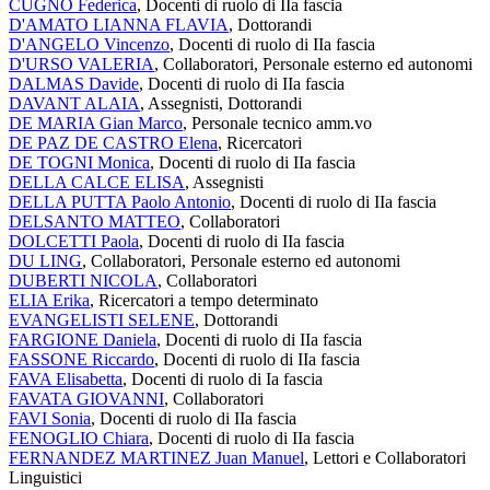
CUGNO Federica
, Docenti di ruolo di IIa fascia
D'AMATO LIANNA FLAVIA
, Dottorandi
D'ANGELO Vincenzo
, Docenti di ruolo di IIa fascia
D'URSO VALERIA
, Collaboratori, Personale esterno ed autonomi
DALMAS Davide
, Docenti di ruolo di IIa fascia
DAVANT ALAIA
, Assegnisti, Dottorandi
DE MARIA Gian Marco
, Personale tecnico amm.vo
DE PAZ DE CASTRO Elena
, Ricercatori
DE TOGNI Monica
, Docenti di ruolo di IIa fascia
DELLA CALCE ELISA
, Assegnisti
DELLA PUTTA Paolo Antonio
, Docenti di ruolo di IIa fascia
DELSANTO MATTEO
, Collaboratori
DOLCETTI Paola
, Docenti di ruolo di IIa fascia
DU LING
, Collaboratori, Personale esterno ed autonomi
DUBERTI NICOLA
, Collaboratori
ELIA Erika
, Ricercatori a tempo determinato
EVANGELISTI SELENE
, Dottorandi
FARGIONE Daniela
, Docenti di ruolo di IIa fascia
FASSONE Riccardo
, Docenti di ruolo di IIa fascia
FAVA Elisabetta
, Docenti di ruolo di Ia fascia
FAVATA GIOVANNI
, Collaboratori
FAVI Sonia
, Docenti di ruolo di IIa fascia
FENOGLIO Chiara
, Docenti di ruolo di IIa fascia
FERNANDEZ MARTINEZ Juan Manuel
, Lettori e Collaboratori
Linguistici