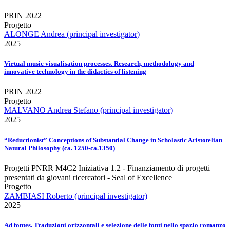
PRIN 2022
Progetto
ALONGE Andrea (principal investigator)
2025
Virtual music visualisation processes. Research, methodology and
innovative technology in the didactics of listening
PRIN 2022
Progetto
MALVANO Andrea Stefano (principal investigator)
2025
“Reductionist” Conceptions of Substantial Change in Scholastic Aristotelian
Natural Philosophy (ca. 1250-ca.1350)
Progetti PNRR M4C2 Iniziativa 1.2 - Finanziamento di progetti
presentati da giovani ricercatori - Seal of Excellence
Progetto
ZAMBIASI Roberto (principal investigator)
2025
Ad fontes. Traduzioni orizzontali e selezione delle fonti nello spazio romanzo