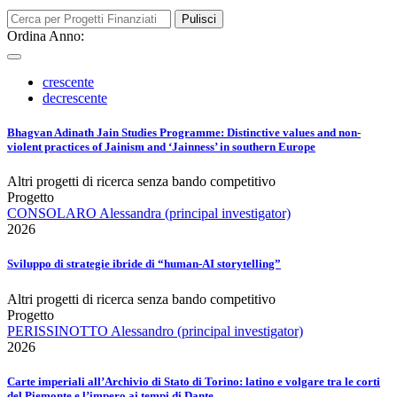
Pulisci
Ordina Anno:
crescente
decrescente
Bhagvan Adinath Jain Studies Programme: Distinctive values and non-
violent practices of Jainism and ‘Jainness’ in southern Europe
Altri progetti di ricerca senza bando competitivo
Progetto
CONSOLARO Alessandra (principal investigator)
2026
Sviluppo di strategie ibride di “human-AI storytelling”
Altri progetti di ricerca senza bando competitivo
Progetto
PERISSINOTTO Alessandro (principal investigator)
2026
Carte imperiali all’Archivio di Stato di Torino: latino e volgare tra le corti
del Piemonte e l’impero ai tempi di Dante