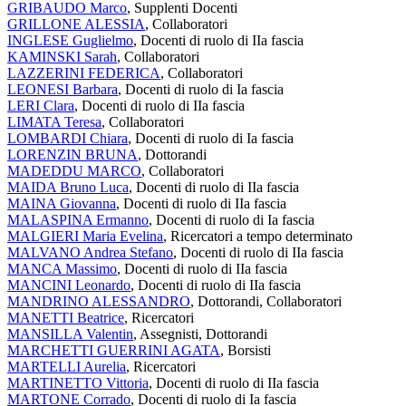
GRIBAUDO Marco
, Supplenti Docenti
GRILLONE ALESSIA
, Collaboratori
INGLESE Guglielmo
, Docenti di ruolo di IIa fascia
KAMINSKI Sarah
, Collaboratori
LAZZERINI FEDERICA
, Collaboratori
LEONESI Barbara
, Docenti di ruolo di Ia fascia
LERI Clara
, Docenti di ruolo di IIa fascia
LIMATA Teresa
, Collaboratori
LOMBARDI Chiara
, Docenti di ruolo di Ia fascia
LORENZIN BRUNA
, Dottorandi
MADEDDU MARCO
, Collaboratori
MAIDA Bruno Luca
, Docenti di ruolo di IIa fascia
MAINA Giovanna
, Docenti di ruolo di IIa fascia
MALASPINA Ermanno
, Docenti di ruolo di Ia fascia
MALGIERI Maria Evelina
, Ricercatori a tempo determinato
MALVANO Andrea Stefano
, Docenti di ruolo di IIa fascia
MANCA Massimo
, Docenti di ruolo di IIa fascia
MANCINI Leonardo
, Docenti di ruolo di IIa fascia
MANDRINO ALESSANDRO
, Dottorandi, Collaboratori
MANETTI Beatrice
, Ricercatori
MANSILLA Valentin
, Assegnisti, Dottorandi
MARCHETTI GUERRINI AGATA
, Borsisti
MARTELLI Aurelia
, Ricercatori
MARTINETTO Vittoria
, Docenti di ruolo di IIa fascia
MARTONE Corrado
, Docenti di ruolo di Ia fascia