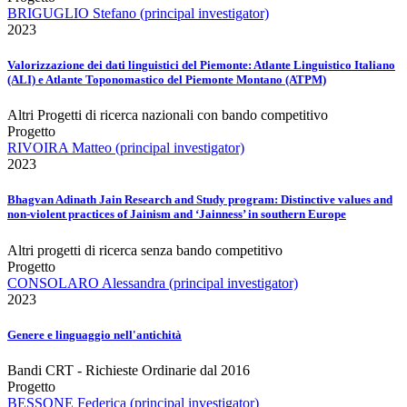
BRIGUGLIO Stefano (principal investigator)
2023
Valorizzazione dei dati linguistici del Piemonte: Atlante Linguistico Italiano
(ALI) e Atlante Toponomastico del Piemonte Montano (ATPM)
Altri Progetti di ricerca nazionali con bando competitivo
Progetto
RIVOIRA Matteo (principal investigator)
2023
Bhagvan Adinath Jain Research and Study program: Distinctive values and
non-violent practices of Jainism and ‘Jainness’ in southern Europe
Altri progetti di ricerca senza bando competitivo
Progetto
CONSOLARO Alessandra (principal investigator)
2023
Genere e linguaggio nell'antichità
Bandi CRT - Richieste Ordinarie dal 2016
Progetto
BESSONE Federica (principal investigator)