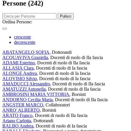
Persone (242)
Pulisci
Ordina Persone:
crescente
decrescente
ABATANGELO SOFIA
, Dottorandi
ACQUAVIVA Graziella
, Docenti di ruolo di IIa fascia
ADAMI Esterino
, Docenti di ruolo di IIa fascia
ALLASIA Clara
, Docenti di ruolo di Ia fascia
ALONGE Andrea
, Docenti di ruolo di Ia fascia
ALOVISIO Silvio
, Docenti di ruolo di Ia fascia
AMADUCCI Alessandro
, Docenti di ruolo di IIa fascia
AMATUZZI Antonella
, Docenti di ruolo di IIa fascia
AMBROSINI MARIA VITTORIA
, Borsisti
ANDORNO Cecilia Maria
, Docenti di ruolo di IIa fascia
ANGSTER MARCO
, Collaboratori
ANRO' ALBERTO
, Borsisti
ARATO Franco
, Docenti di ruolo di IIa fascia
Ariano Carlotta
, Dottorandi
BALBO Andrea
, Docenti di ruolo di Ia fascia