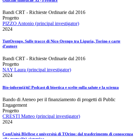
Officine sintetiche XI - Presence
Bandi CRT - Richieste Ordinarie dal 2016
Progetto
PIZZO Antonio (principal investigator)
2024
TuttOrengo. Sulle tracce di Nico Orengo tra Liguria, Torino e carte
d’autore
Bandi CRT - Richieste Ordinarie dal 2016
Progetto
NAY Laura (principal investigator)
2024
Bio-inform(à)ti! Podcast di bioetica e scelte sulla salute e la scienza
Bando di Ateneo per il finanziamento di progetti di Public
Engagement
Progetto
CRESTI Matteo (principal investigator)
2024
ComUnità BIellese e università di TOrino: dal trasferimento di conoscenza
alla mutualità sistemica