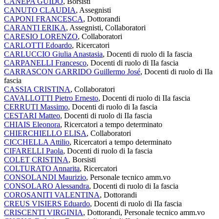
CANEPA GUIDO
, Borsisti
CANUTO CLAUDIA
, Assegnisti
CAPONI FRANCESCA
, Dottorandi
CARANTI ERIKA
, Assegnisti, Collaboratori
CARESIO LORENZO
, Collaboratori
CARLOTTI Edoardo
, Ricercatori
CARLUCCIO Giulia Anastasia
, Docenti di ruolo di Ia fascia
CARPANELLI Francesco
, Docenti di ruolo di IIa fascia
CARRASCON GARRIDO Guillermo José
, Docenti di ruolo di IIa
fascia
CASSIA CRISTINA
, Collaboratori
CAVALLOTTI Pietro Ernesto
, Docenti di ruolo di IIa fascia
CERRUTI Massimo
, Docenti di ruolo di Ia fascia
CESTARI Matteo
, Docenti di ruolo di IIa fascia
CHIAIS Eleonora
, Ricercatori a tempo determinato
CHIERCHIELLO ELISA
, Collaboratori
CICCHELLA Attilio
, Ricercatori a tempo determinato
CIFARELLI Paola
, Docenti di ruolo di Ia fascia
COLET CRISTINA
, Borsisti
COLTURATO Annarita
, Ricercatori
CONSOLANDI Maurizio
, Personale tecnico amm.vo
CONSOLARO Alessandra
, Docenti di ruolo di Ia fascia
COROSANITI VALENTINA
, Dottorandi
CREUS VISIERS Eduardo
, Docenti di ruolo di IIa fascia
CRISCENTI VIRGINIA
, Dottorandi, Personale tecnico amm.vo