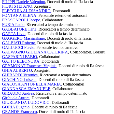
FILIPPI Daniele Valentino
, Docenti di ruolo di IIa fascia
FIORI STEFANO
, Assegnisti
FLECCHIA ALESSANDRO
, Dottorandi
FONTANA ELENA
, Personale esterno ed autonomi
FRASCAROLI Jacopo
, Collaboratori
FURIA Paolo
, Ricercatori a tempo determinato
GABBATORE Ilaria
, Ricercatori a tempo determinato
GAETA Livio
, Docenti di ruolo di Ia fascia
GAGGERO Massimiliano
, Docenti di ruolo di Ia fascia
GALBIATI Roberto
, Docenti di ruolo di IIa fascia
GALLUCCI Flavio
, Personale tecnico amm.vo
GALVAGNO GIULIANA CATERINA
, Collaboratori, Borsisti
GASPARINI FABIO
, Collaboratori
GATTO ELEONORA
, Dottorandi
GEYMONAT Francesca Virginia
, Docenti di ruolo di IIa fascia
GHIA ALBERTO
, Assegnisti
GHIRARDI Veronica
, Ricercatori a tempo determinato
GIACHINO Luisella
, Docenti di ruolo di IIa fascia
GIACOSA ANTONELLA MARIA
, Collaboratori
GIANNASCA EMANUELE
, Collaboratori
GIRAUDO Andrea
, Ricercatori a tempo determinato
Giribuola Aurora
, Dottorandi
GIURLANDA LUDOVICO
, Dottorandi
GORIA Eugenio
, Docenti di ruolo di IIa fascia
GRANDE Francesco
, Docenti di ruolo di IIa fascia