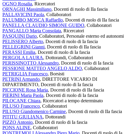
OGNO Rosalia
, Ricercatori
ORNAGHI Massimiliano
, Docenti di ruolo di IIa fascia
PALLAVICINI Paola
, Collaboratori
PALUMBO MOSCA Raffaello
, Docenti di ruolo di IIa fascia
PANELLA CLAUDIO SIMONE GUIDO
, Collaboratori
PANGALLO Maria Consolata
, Ricercatori
PASQUINI Dario
, Collaboratori, Personale esterno ed autonomi
PELISSERO Alberto
, Docenti di ruolo di Ia fascia
PELLEGRINI Gianni
, Docenti di ruolo di IIa fascia
PERASSI Emilia
, Docenti di ruolo di Ia fascia
PERGOLA LAURA
, Dottorandi, Collaboratori
PERISSINOTTO Alessandro
, Docenti di ruolo di Ia fascia
PESSIONE MATTEO ANGELO ALDO
, Collaboratori
PETRIGLIA Francesco
, Borsisti
PETRINI Armando
, DIRETTORE VICARIO DI
DIPARTIMENTO, Docenti di ruolo di Ia fascia
PICCIONE Rosa Maria
, Docenti di ruolo di IIa fascia
PIERINI Maria Paola
, Docenti di ruolo di Ia fascia
PILOCANE Chiara
, Ricercatori a tempo determinato
PILUSO Francesco
, Collaboratori
PILUSO Giandomenico Carmine
, Docenti di ruolo di IIa fascia
PITITU GIULIANA
, Dottorandi
PIZZO Antonio
, Docenti di ruolo di Ia fascia
PONS ALINE
, Collaboratori
PONTREMOLI Alessandro Piero Mario
, Docenti di ruolo di Ia