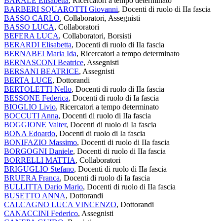
BARALE Elisabetta
, Ricercatori a tempo determinato
BARBERI SQUAROTTI Giovanni
, Docenti di ruolo di IIa fascia
BASSO CARLO
, Collaboratori, Assegnisti
BASSO LUCA
, Collaboratori
BEFERA LUCA
, Collaboratori, Borsisti
BERARDI Elisabetta
, Docenti di ruolo di IIa fascia
BERNABEI Maria Ida
, Ricercatori a tempo determinato
BERNASCONI Beatrice
, Assegnisti
BERSANI BEATRICE
, Assegnisti
BERTA LUCE
, Dottorandi
BERTOLETTI Nello
, Docenti di ruolo di IIa fascia
BESSONE Federica
, Docenti di ruolo di Ia fascia
BIOGLIO Livio
, Ricercatori a tempo determinato
BOCCUTI Anna
, Docenti di ruolo di IIa fascia
BOGGIONE Valter
, Docenti di ruolo di Ia fascia
BONA Edoardo
, Docenti di ruolo di Ia fascia
BONIFAZIO Massimo
, Docenti di ruolo di IIa fascia
BORGOGNI Daniele
, Docenti di ruolo di IIa fascia
BORRELLI MATTIA
, Collaboratori
BRIGUGLIO Stefano
, Docenti di ruolo di IIa fascia
BRUERA Franca
, Docenti di ruolo di Ia fascia
BULLITTA Dario Mario
, Docenti di ruolo di IIa fascia
BUSETTO ANNA
, Dottorandi
CALCAGNO LUCA VINCENZO
, Dottorandi
CANACCINI Federico
, Assegnisti