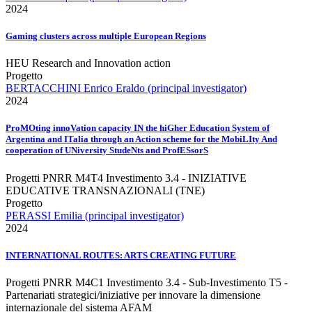
2024
Gaming clusters across multiple European Regions
HEU Research and Innovation action
Progetto
BERTACCHINI Enrico Eraldo (principal investigator)
2024
ProMOting innoVation capacity IN the hiGher Education System of
Argentina and ITalia through an Action scheme for the MobiLIty And
cooperation of UNiversity StudeNts and ProfESsorS
Progetti PNRR M4T4 Investimento 3.4 - INIZIATIVE
EDUCATIVE TRANSNAZIONALI (TNE)
Progetto
PERASSI Emilia (principal investigator)
2024
INTERNATIONAL ROUTES: ARTS CREATING FUTURE
Progetti PNRR M4C1 Investimento 3.4 - Sub-Investimento T5 -
Partenariati strategici/iniziative per innovare la dimensione
internazionale del sistema AFAM