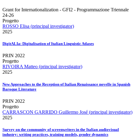
Grant for Internationalization - GFI2 - Programmazione Triennale
24-26
Progetto
ROSSO Elisa (principal investigator)
2025
DigitALIa: Digitalisation of Italian Linguistic Atlases
PRIN 2022
Progetto
RIVOIRA Matteo (principal investigator)
2025
New Approaches to the Reception of Italian Renaissance novelle in Spanish
Baroque Literature
PRIN 2022
Progetto
CARRASCON GARRIDO Guillermo José (principal investigator)
2025
Survey on the community of screenwriters in the Italian audiovisual
industry: writing practices, training models, gender dynamics