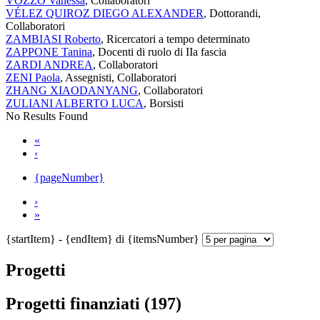
VOZZO Vanessa
, Collaboratori
VÉLEZ QUIROZ DIEGO ALEXANDER
, Dottorandi,
Collaboratori
ZAMBIASI Roberto
, Ricercatori a tempo determinato
ZAPPONE Tanina
, Docenti di ruolo di IIa fascia
ZARDI ANDREA
, Collaboratori
ZENI Paola
, Assegnisti, Collaboratori
ZHANG XIAODANYANG
, Collaboratori
ZULIANI ALBERTO LUCA
, Borsisti
No Results Found
«
‹
{pageNumber}
›
»
{startItem} - {endItem} di {itemsNumber}
Progetti
Progetti finanziati (197)