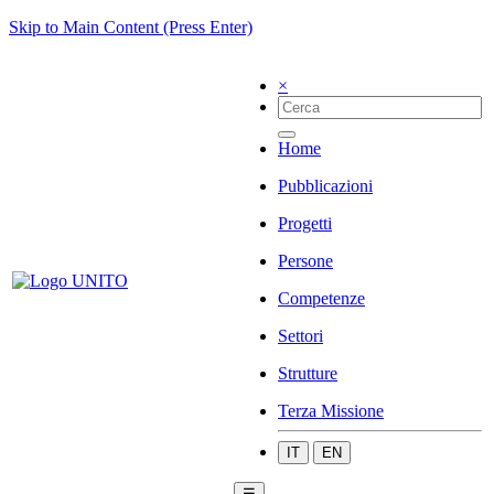
Skip to Main Content (Press Enter)
×
Home
Pubblicazioni
Progetti
Persone
Competenze
Settori
Strutture
Terza Missione
IT
EN
☰