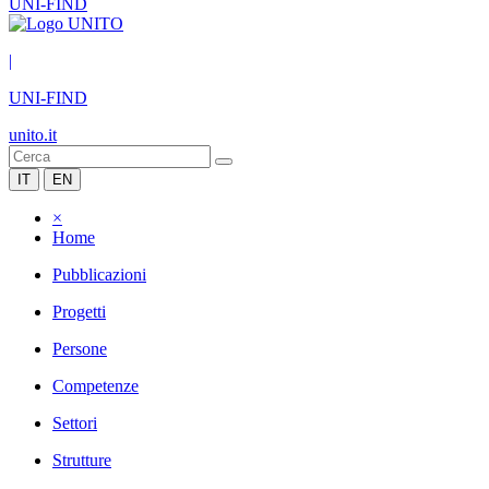
UNI-FIND
|
UNI-FIND
unito.it
IT
EN
×
Home
Pubblicazioni
Progetti
Persone
Competenze
Settori
Strutture