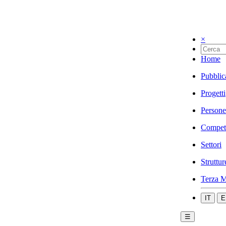
×
Home
Pubblic
Progetti
Persone
Compet
Settori
Struttur
Terza M
IT
E
☰