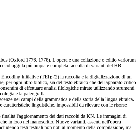
nibus (Oxford 1776, 1778). L'opera è una collazione o editio variorum
sce ad oggi la più ampia e completa raccolta di varianti del HB
 Encoding Initiative (TEI); (2) la raccolta e la digitalizzazione di un
 per ogni libro biblico, sia del testo ebraico che dell'apparato critico
onsentirà di effettuare analisi filologiche mirate utilizzando strumenti
icologia e la paleografia.
oscenze nei campi della grammatica e della storia della lingua ebraica.
aratteristiche linguistiche, impossibili da rilevare con le risorse
ome finalità l'aggiornamento dei dati raccolti da KN. Le immagini di
 che in loco nel manoscritto. Nuove varianti, assenti nell'opera
includendo testi testuali non noti al momento della compilazione, ma