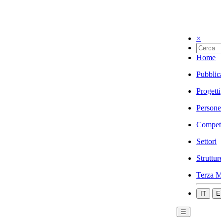
×
Home
Pubblic
Progetti
Persone
Compet
Settori
Struttur
Terza M
IT
E
☰