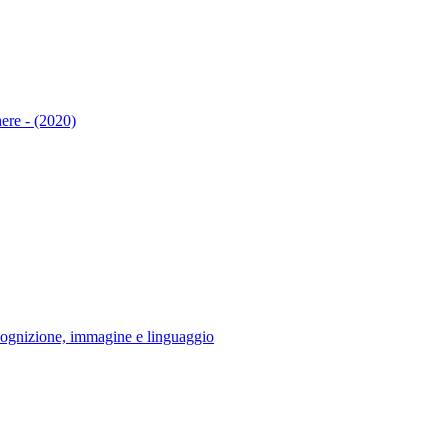
ere - (2020)
nizione, immagine e linguaggio