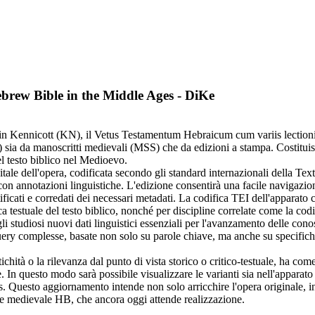
ebrew Bible in the Middle Ages - DiKe
jamin Kennicott (KN), il Vetus Testamentum Hebraicum cum variis lectio
B) sia da manoscritti medievali (MSS) che da edizioni a stampa. Costitui
del testo biblico nel Medioevo.
itale dell'opera, codificata secondo gli standard internazionali della Text
on annotazioni linguistiche. L'edizione consentirà una facile navigazione,
ificati e corredati dei necessari metadati. La codifica TEI dell'apparato c
ica testuale del testo biblico, nonché per discipline correlate come la cod
li studiosi nuovi dati linguistici essenziali per l'avanzamento delle con
ery complesse, basate non solo su parole chiave, ma anche su specifiche c
antichità o la rilevanza dal punto di vista storico o critico-testuale, ha c
. In questo modo sarà possibile visualizzare le varianti sia nell'apparato
s. Questo aggiornamento intende non solo arricchire l'opera originale, 
e medievale HB, che ancora oggi attende realizzazione.