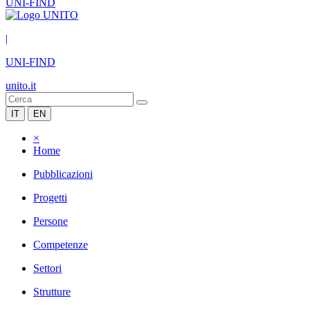
UNI-FIND
|
UNI-FIND
unito.it
IT
EN
×
Home
Pubblicazioni
Progetti
Persone
Competenze
Settori
Strutture