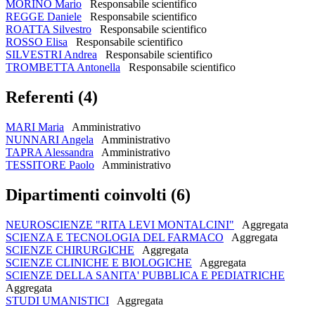
MORINO Mario
Responsabile scientifico
REGGE Daniele
Responsabile scientifico
ROATTA Silvestro
Responsabile scientifico
ROSSO Elisa
Responsabile scientifico
SILVESTRI Andrea
Responsabile scientifico
TROMBETTA Antonella
Responsabile scientifico
Referenti (4)
MARI Maria
Amministrativo
NUNNARI Angela
Amministrativo
TAPRA Alessandra
Amministrativo
TESSITORE Paolo
Amministrativo
Dipartimenti coinvolti (6)
NEUROSCIENZE "RITA LEVI MONTALCINI"
Aggregata
SCIENZA E TECNOLOGIA DEL FARMACO
Aggregata
SCIENZE CHIRURGICHE
Aggregata
SCIENZE CLINICHE E BIOLOGICHE
Aggregata
SCIENZE DELLA SANITA' PUBBLICA E PEDIATRICHE
Aggregata
STUDI UMANISTICI
Aggregata