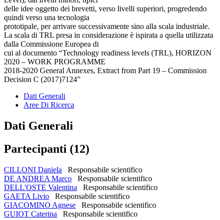
delle idee oggetto dei brevetti, verso livelli superiori, progredendo
quindi verso una tecnologia
prototipale, per arrivare successivamente sino alla scala industriale.
La scala di TRL presa in considerazione è ispirata a quella utilizzata
dalla Commissione Europea di
cui al documento “Technology readiness levels (TRL), HORIZON
2020 – WORK PROGRAMME
2018-2020 General Annexes, Extract from Part 19 – Commission
Decision C (2017)7124”
Dati Generali
Aree Di Ricerca
Dati Generali
Partecipanti (12)
CILLONI Daniela
Responsabile scientifico
DE ANDREA Marco
Responsabile scientifico
DELL'OSTE Valentina
Responsabile scientifico
GAETA Livio
Responsabile scientifico
GIACOMINO Agnese
Responsabile scientifico
GUIOT Caterina
Responsabile scientifico