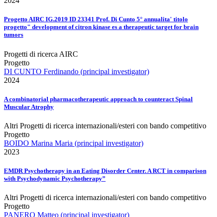
2024
Progetto AIRC IG.2019 ID 23341 Prof. Di Cunto 5° annualita' titolo
progetto" development of citron kinase es a therapeutic target for brain
tumors
Progetti di ricerca AIRC
Progetto
DI CUNTO Ferdinando (principal investigator)
2024
A combinatorial pharmacotherapeutic approach to counteract Spinal
Muscular Atrophy
Altri Progetti di ricerca internazionali/esteri con bando competitivo
Progetto
BOIDO Marina Maria (principal investigator)
2023
EMDR Psychotherapy in an Eating Disorder Center. A RCT in comparison
with Psychodynamic Psychotherapy”
Altri Progetti di ricerca internazionali/esteri con bando competitivo
Progetto
PANERO Matteo (principal investigator)