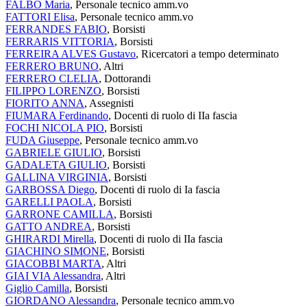
FALBO Maria
, Personale tecnico amm.vo
FATTORI Elisa
, Personale tecnico amm.vo
FERRANDES FABIO
, Borsisti
FERRARIS VITTORIA
, Borsisti
FERREIRA ALVES Gustavo
, Ricercatori a tempo determinato
FERRERO BRUNO
, Altri
FERRERO CLELIA
, Dottorandi
FILIPPO LORENZO
, Borsisti
FIORITO ANNA
, Assegnisti
FIUMARA Ferdinando
, Docenti di ruolo di IIa fascia
FOCHI NICOLA PIO
, Borsisti
FUDA Giuseppe
, Personale tecnico amm.vo
GABRIELE GIULIO
, Borsisti
GADALETA GIULIO
, Borsisti
GALLINA VIRGINIA
, Borsisti
GARBOSSA Diego
, Docenti di ruolo di Ia fascia
GARELLI PAOLA
, Borsisti
GARRONE CAMILLA
, Borsisti
GATTO ANDREA
, Borsisti
GHIRARDI Mirella
, Docenti di ruolo di IIa fascia
GIACHINO SIMONE
, Borsisti
GIACOBBI MARTA
, Altri
GIAI VIA Alessandra
, Altri
Giglio Camilla
, Borsisti
GIORDANO Alessandra
, Personale tecnico amm.vo