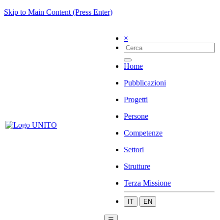
Skip to Main Content (Press Enter)
×
Home
Pubblicazioni
Progetti
Persone
Competenze
Settori
Strutture
Terza Missione
IT
EN
☰