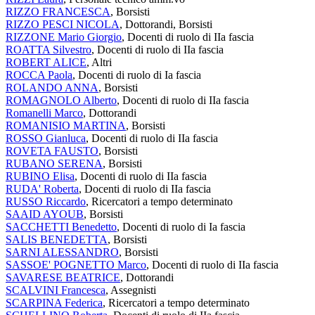
RIZZO FRANCESCA
, Borsisti
RIZZO PESCI NICOLA
, Dottorandi, Borsisti
RIZZONE Mario Giorgio
, Docenti di ruolo di IIa fascia
ROATTA Silvestro
, Docenti di ruolo di IIa fascia
ROBERT ALICE
, Altri
ROCCA Paola
, Docenti di ruolo di Ia fascia
ROLANDO ANNA
, Borsisti
ROMAGNOLO Alberto
, Docenti di ruolo di IIa fascia
Romanelli Marco
, Dottorandi
ROMANISIO MARTINA
, Borsisti
ROSSO Gianluca
, Docenti di ruolo di IIa fascia
ROVETA FAUSTO
, Borsisti
RUBANO SERENA
, Borsisti
RUBINO Elisa
, Docenti di ruolo di IIa fascia
RUDA' Roberta
, Docenti di ruolo di IIa fascia
RUSSO Riccardo
, Ricercatori a tempo determinato
SAAID AYOUB
, Borsisti
SACCHETTI Benedetto
, Docenti di ruolo di Ia fascia
SALIS BENEDETTA
, Borsisti
SARNI ALESSANDRO
, Borsisti
SASSOE' POGNETTO Marco
, Docenti di ruolo di IIa fascia
SAVARESE BEATRICE
, Dottorandi
SCALVINI Francesca
, Assegnisti
SCARPINA Federica
, Ricercatori a tempo determinato