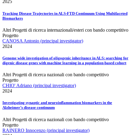
2025
Tracking Disease Trajectories in ALS-FTD Continuum Using Multifaceted
Biomarkers
Altri Progetti di ricerca internazionali/esteri con bando competitivo
Progetto
CANOSA Antonio (principal investigator)
2024
Genome wide investigation of oligogenic inheritance in ALS: searching for
digenic disease genes with machine learning in a population-based cohort
Altri Progetti di ricerca nazionali con bando competitivo
Progetto
CHIO' Adriano (principal investigator)
2024
Investigating synaptic and neuroinflammation biomarkers in the
Alzheimer’s disease continuum
Altri Progetti di ricerca nazionali con bando competitivo
Progetto
RAINERO Innocenzo (principal investigator)