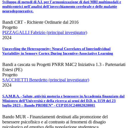
Sviluppo di metodi di A.I. per l'armonizzazione di dati MRI multimodali e
multicentrici nell'analisi dell'invecchiamento cerebrale e delle malattie
neurodegenerative.
Bandi CRT - Richieste Ordinarie dal 2016
Progetto
PIZZAGALLI Fabrizio (principal investigator)
2024
Unraveling the Heterogeneity: Neural Correlates of Interindividual
Variability in Sensory Cortex During Incentive-Associative Learning
Bandi a cascata su Progetti PNRR M4C2 Iniziativa 1.3 - Partenariati
Estesi (PE)
Progetto
SACCHETTI Benedetto (principal investigator)
2024
S.A.M.B.A. - Salute, attività motoria e benessere in Accademia finanziato dal
Ministero dell’Università e della ricerca ai sensi del D.D. n. 1159 del 23
luglio 2023 – Bando PROBEN” - CUP D53C24002020001
Bando MUR - Finanziamenti destinati alla promozione del
benessere psicofisico e al contrasto ai fenomeni di disagio
psicologico ed emotivo della popolazione studentesca