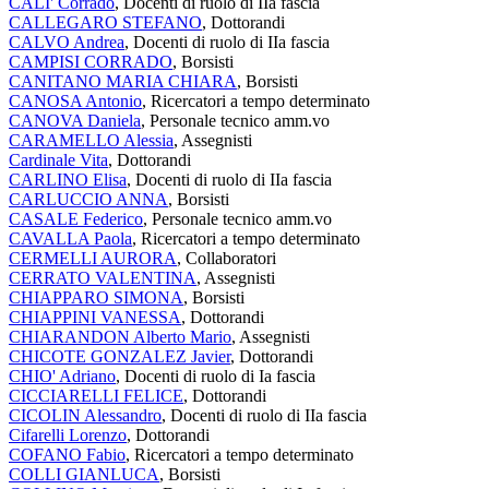
CALI' Corrado
, Docenti di ruolo di IIa fascia
CALLEGARO STEFANO
, Dottorandi
CALVO Andrea
, Docenti di ruolo di IIa fascia
CAMPISI CORRADO
, Borsisti
CANITANO MARIA CHIARA
, Borsisti
CANOSA Antonio
, Ricercatori a tempo determinato
CANOVA Daniela
, Personale tecnico amm.vo
CARAMELLO Alessia
, Assegnisti
Cardinale Vita
, Dottorandi
CARLINO Elisa
, Docenti di ruolo di IIa fascia
CARLUCCIO ANNA
, Borsisti
CASALE Federico
, Personale tecnico amm.vo
CAVALLA Paola
, Ricercatori a tempo determinato
CERMELLI AURORA
, Collaboratori
CERRATO VALENTINA
, Assegnisti
CHIAPPARO SIMONA
, Borsisti
CHIAPPINI VANESSA
, Dottorandi
CHIARANDON Alberto Mario
, Assegnisti
CHICOTE GONZALEZ Javier
, Dottorandi
CHIO' Adriano
, Docenti di ruolo di Ia fascia
CICCIARELLI FELICE
, Dottorandi
CICOLIN Alessandro
, Docenti di ruolo di IIa fascia
Cifarelli Lorenzo
, Dottorandi
COFANO Fabio
, Ricercatori a tempo determinato
COLLI GIANLUCA
, Borsisti