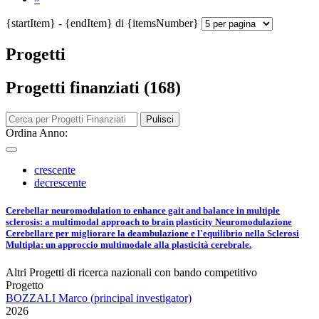
{startItem} - {endItem} di {itemsNumber}
Progetti
Progetti finanziati (168)
Pulisci
Ordina Anno:
crescente
decrescente
Cerebellar neuromodulation to enhance gait and balance in multiple
sclerosis: a multimodal approach to brain plasticity Neuromodulazione
Cerebellare per migliorare la deambulazione e l'equilibrio nella Sclerosi
Multipla: un approccio multimodale alla plasticità cerebrale.
Altri Progetti di ricerca nazionali con bando competitivo
Progetto
BOZZALI Marco (principal investigator)
2026