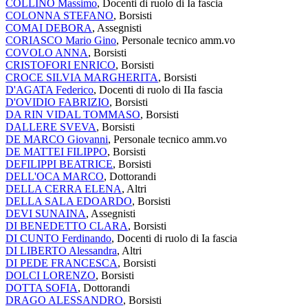
COLLINO Massimo
, Docenti di ruolo di Ia fascia
COLONNA STEFANO
, Borsisti
COMAI DEBORA
, Assegnisti
CORIASCO Mario Gino
, Personale tecnico amm.vo
COVOLO ANNA
, Borsisti
CRISTOFORI ENRICO
, Borsisti
CROCE SILVIA MARGHERITA
, Borsisti
D'AGATA Federico
, Docenti di ruolo di IIa fascia
D'OVIDIO FABRIZIO
, Borsisti
DA RIN VIDAL TOMMASO
, Borsisti
DALLERE SVEVA
, Borsisti
DE MARCO Giovanni
, Personale tecnico amm.vo
DE MATTEI FILIPPO
, Borsisti
DEFILIPPI BEATRICE
, Borsisti
DELL'OCA MARCO
, Dottorandi
DELLA CERRA ELENA
, Altri
DELLA SALA EDOARDO
, Borsisti
DEVI SUNAINA
, Assegnisti
DI BENEDETTO CLARA
, Borsisti
DI CUNTO Ferdinando
, Docenti di ruolo di Ia fascia
DI LIBERTO Alessandra
, Altri
DI PEDE FRANCESCA
, Borsisti
DOLCI LORENZO
, Borsisti
DOTTA SOFIA
, Dottorandi
DRAGO ALESSANDRO
, Borsisti