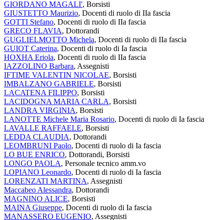
GIORDANO MAGALI'
, Borsisti
GIUSTETTO Maurizio
, Docenti di ruolo di IIa fascia
GOTTI Stefano
, Docenti di ruolo di IIa fascia
GRECO FLAVIA
, Dottorandi
GUGLIELMOTTO Michela
, Docenti di ruolo di IIa fascia
GUIOT Caterina
, Docenti di ruolo di Ia fascia
HOXHA Eriola
, Docenti di ruolo di IIa fascia
IAZZOLINO Barbara
, Assegnisti
IFTIME VALENTIN NICOLAE
, Borsisti
IMBALZANO GABRIELE
, Borsisti
LACATENA FILIPPO
, Borsisti
LACIDOGNA MARIA CARLA
, Borsisti
LANDRA VIRGINIA
, Borsisti
LANOTTE Michele Maria Rosario
, Docenti di ruolo di Ia fascia
LAVALLE RAFFAELE
, Borsisti
LEDDA CLAUDIA
, Dottorandi
LEOMBRUNI Paolo
, Docenti di ruolo di Ia fascia
LO BUE ENRICO
, Dottorandi, Borsisti
LONGO PAOLA
, Personale tecnico amm.vo
LOPIANO Leonardo
, Docenti di ruolo di Ia fascia
LORENZATI MARTINA
, Assegnisti
Maccabeo Alessandra
, Dottorandi
MAGNINO ALICE
, Borsisti
MAINA Giuseppe
, Docenti di ruolo di Ia fascia
MANASSERO EUGENIO
, Assegnisti