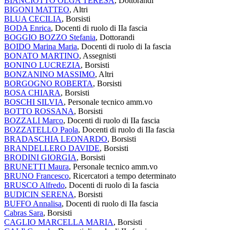
BIANCIOTTO OLGA TERESA
, Dottorandi
BIGONI MATTEO
, Altri
BLUA CECILIA
, Borsisti
BODA Enrica
, Docenti di ruolo di IIa fascia
BOGGIO BOZZO Stefania
, Dottorandi
BOIDO Marina Maria
, Docenti di ruolo di Ia fascia
BONATO MARTINO
, Assegnisti
BONINO LUCREZIA
, Borsisti
BONZANINO MASSIMO
, Altri
BORGOGNO ROBERTA
, Borsisti
BOSA CHIARA
, Borsisti
BOSCHI SILVIA
, Personale tecnico amm.vo
BOTTO ROSSANA
, Borsisti
BOZZALI Marco
, Docenti di ruolo di IIa fascia
BOZZATELLO Paola
, Docenti di ruolo di IIa fascia
BRADASCHIA LEONARDO
, Borsisti
BRANDELLERO DAVIDE
, Borsisti
BRODINI GIORGIA
, Borsisti
BRUNETTI Maura
, Personale tecnico amm.vo
BRUNO Francesco
, Ricercatori a tempo determinato
BRUSCO Alfredo
, Docenti di ruolo di Ia fascia
BUDICIN SERENA
, Borsisti
BUFFO Annalisa
, Docenti di ruolo di IIa fascia
Cabras Sara
, Borsisti
CAGLIO MARCELLA MARIA
, Borsisti