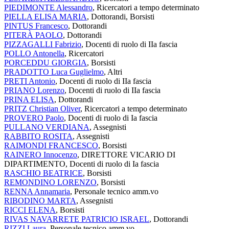
PIEDIMONTE Alessandro
, Ricercatori a tempo determinato
PIELLA ELISA MARIA
, Dottorandi, Borsisti
PINTUS Francesco
, Dottorandi
PITERÀ PAOLO
, Dottorandi
PIZZAGALLI Fabrizio
, Docenti di ruolo di IIa fascia
POLLO Antonella
, Ricercatori
PORCEDDU GIORGIA
, Borsisti
PRADOTTO Luca Guglielmo
, Altri
PRETI Antonio
, Docenti di ruolo di IIa fascia
PRIANO Lorenzo
, Docenti di ruolo di IIa fascia
PRINA ELISA
, Dottorandi
PRITZ Christian Oliver
, Ricercatori a tempo determinato
PROVERO Paolo
, Docenti di ruolo di Ia fascia
PULLANO VERDIANA
, Assegnisti
RABBITO ROSITA
, Assegnisti
RAIMONDI FRANCESCO
, Borsisti
RAINERO Innocenzo
, DIRETTORE VICARIO DI
DIPARTIMENTO, Docenti di ruolo di Ia fascia
RASCHIO BEATRICE
, Borsisti
REMONDINO LORENZO
, Borsisti
RENNA Annamaria
, Personale tecnico amm.vo
RIBODINO MARTA
, Assegnisti
RICCI ELENA
, Borsisti
RIVAS NAVARRETE PATRICIO ISRAEL
, Dottorandi
RIZZI Laura
, Personale tecnico amm.vo