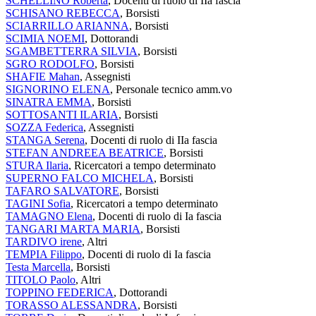
SCHELLINO Roberta
, Docenti di ruolo di IIa fascia
SCHISANO REBECCA
, Borsisti
SCIARRILLO ARIANNA
, Borsisti
SCIMIA NOEMI
, Dottorandi
SGAMBETTERRA SILVIA
, Borsisti
SGRO RODOLFO
, Borsisti
SHAFIE Mahan
, Assegnisti
SIGNORINO ELENA
, Personale tecnico amm.vo
SINATRA EMMA
, Borsisti
SOTTOSANTI ILARIA
, Borsisti
SOZZA Federica
, Assegnisti
STANGA Serena
, Docenti di ruolo di IIa fascia
STEFAN ANDREEA BEATRICE
, Borsisti
STURA Ilaria
, Ricercatori a tempo determinato
SUPERNO FALCO MICHELA
, Borsisti
TAFARO SALVATORE
, Borsisti
TAGINI Sofia
, Ricercatori a tempo determinato
TAMAGNO Elena
, Docenti di ruolo di Ia fascia
TANGARI MARTA MARIA
, Borsisti
TARDIVO irene
, Altri
TEMPIA Filippo
, Docenti di ruolo di Ia fascia
Testa Marcella
, Borsisti
TITOLO Paolo
, Altri
TOPPINO FEDERICA
, Dottorandi
TORASSO ALESSANDRA
, Borsisti