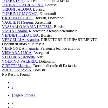
TORRE Dario
, Docenti di ruolo di Ia fascia
TOURNOUR CRISTINA
, Borsisti
TRIONI JACOPO
, Borsisti
TURRINI GIACOMO
, Dottorandi
URBANO GUIDO
, Borsisti, Dottorandi
VAGLIETTI Serena
, Assegnisti
VASSALLO MARIA LETIZIA
, Borsisti
VASTA Rosario
, Ricercatori a tempo determinato
VENNETTILLO LISA
, Borsisti
VERCELLI Alessandro
, DIRETTORE DI DIPARTIMENTO,
Docenti di ruolo di Ia fascia
VERNONE Annamaria
, Personale tecnico amm.vo
VISMARA LUCA
, Assegnisti
VITTORINI Roberta
, Altri
VOLPINO VALERIA
, Dottorandi
ZIBETTI Maurizio
, Docenti di ruolo di IIa fascia
ZOCCO GRAZIA
, Borsisti
No Results Found
«
‹
{pageNumber}
›
»