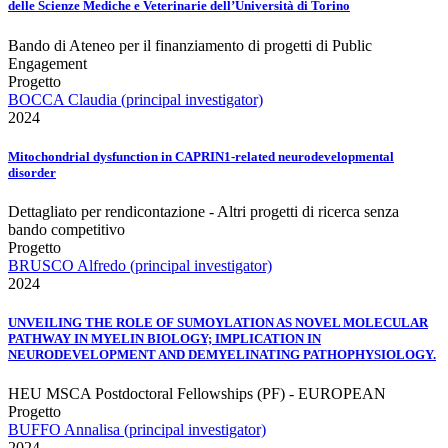
delle Scienze Mediche e Veterinarie dell’Università di Torino
Bando di Ateneo per il finanziamento di progetti di Public
Engagement
Progetto
BOCCA Claudia (principal investigator)
2024
Mitochondrial dysfunction in CAPRIN1-related neurodevelopmental
disorder
Dettagliato per rendicontazione - Altri progetti di ricerca senza
bando competitivo
Progetto
BRUSCO Alfredo (principal investigator)
2024
UNVEILING THE ROLE OF SUMOYLATION AS NOVEL MOLECULAR
PATHWAY IN MYELIN BIOLOGY; IMPLICATION IN
NEURODEVELOPMENT AND DEMYELINATING PATHOPHYSIOLOGY.
HEU MSCA Postdoctoral Fellowships (PF) - EUROPEAN
Progetto
BUFFO Annalisa (principal investigator)
2024