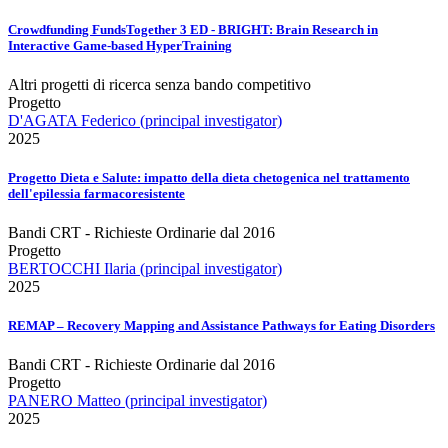
Crowdfunding FundsTogether 3 ED - BRIGHT: Brain Research in
Interactive Game-based HyperTraining
Altri progetti di ricerca senza bando competitivo
Progetto
D'AGATA Federico (principal investigator)
2025
Progetto Dieta e Salute: impatto della dieta chetogenica nel trattamento
dell'epilessia farmacoresistente
Bandi CRT - Richieste Ordinarie dal 2016
Progetto
BERTOCCHI Ilaria (principal investigator)
2025
REMAP – Recovery Mapping and Assistance Pathways for Eating Disorders
Bandi CRT - Richieste Ordinarie dal 2016
Progetto
PANERO Matteo (principal investigator)
2025