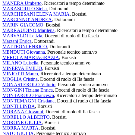
MANERA Umberto
, Ricercatori a tempo determinato
MARASCIULO Stella
, Dottorandi
MARCHESANI ELENA MARIA
, Borsisti
MARCINNO' ANDREA
, Dottorandi
MARIN GIACOMO
, Borsisti
MARRAUDINO Marilena
, Ricercatori a tempo determinato
MARVALDI Letizia
, Docenti di ruolo di IIa fascia
Marzani Enrica
, Dottorandi
MATTEONI ENRICO
, Dottorandi
MENDUTI Giovanna
, Personale tecnico amm.vo
MEROLA MARIAGRAZIA
, Borsisti
MILANO Luisella
, Personale tecnico amm.vo
MINERVA EMILIO
, Borsisti
MINIOTTI Marco
, Ricercatori a tempo determinato
MOGLIA Cristina
, Docenti di ruolo di IIa fascia
MONASTEROLO Vittorio
, Personale tecnico amm.vo
MONGINI Tiziana Enrica
, Docenti di ruolo di IIa fascia
MONTAROLO Francesca
, Ricercatori a tempo determinato
MONTEMAGNI Cristiana
, Docenti di ruolo di IIa fascia
MONTI LINDA
, Borsisti
MORANA Giovanni
, Docenti di ruolo di IIa fascia
MORELLO ALBERTO
, Borsisti
MORONE GIULIA
, Borsisti
MORRA MARTA
, Borsisti
NATO GIULIA
, Personale tecnico amm.vo