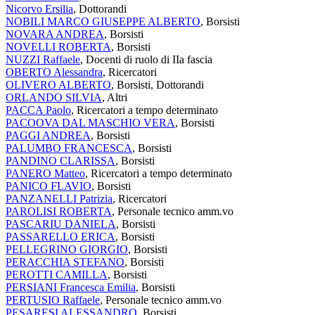
Nicorvo Ersilia
, Dottorandi
NOBILI MARCO GIUSEPPE ALBERTO
, Borsisti
NOVARA ANDREA
, Borsisti
NOVELLI ROBERTA
, Borsisti
NUZZI Raffaele
, Docenti di ruolo di IIa fascia
OBERTO Alessandra
, Ricercatori
OLIVERO ALBERTO
, Borsisti, Dottorandi
ORLANDO SILVIA
, Altri
PACCA Paolo
, Ricercatori a tempo determinato
PACOOVA DAL MASCHIO VERA
, Borsisti
PAGGI ANDREA
, Borsisti
PALUMBO FRANCESCA
, Borsisti
PANDINO CLARISSA
, Borsisti
PANERO Matteo
, Ricercatori a tempo determinato
PANICO FLAVIO
, Borsisti
PANZANELLI Patrizia
, Ricercatori
PAROLISI ROBERTA
, Personale tecnico amm.vo
PASCARIU DANIELA
, Borsisti
PASSARELLO ERICA
, Borsisti
PELLEGRINO GIORGIO
, Borsisti
PERACCHIA STEFANO
, Borsisti
PEROTTI CAMILLA
, Borsisti
PERSIANI Francesca Emilia
, Borsisti
PERTUSIO Raffaele
, Personale tecnico amm.vo
PESARESI ALESSANDRO
, Borsisti