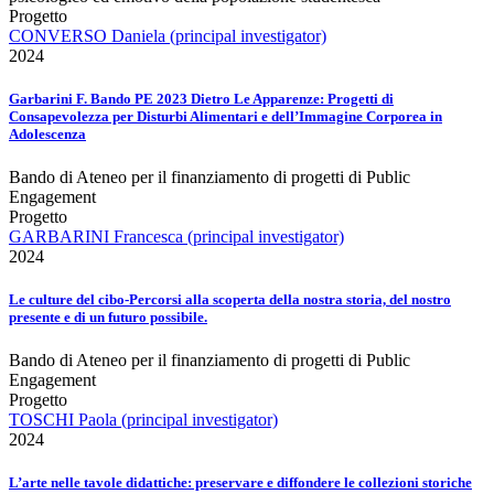
Progetto
CONVERSO Daniela (principal investigator)
2024
Garbarini F. Bando PE 2023 Dietro Le Apparenze: Progetti di
Consapevolezza per Disturbi Alimentari e dell’Immagine Corporea in
Adolescenza
Bando di Ateneo per il finanziamento di progetti di Public
Engagement
Progetto
GARBARINI Francesca (principal investigator)
2024
Le culture del cibo-Percorsi alla scoperta della nostra storia, del nostro
presente e di un futuro possibile.
Bando di Ateneo per il finanziamento di progetti di Public
Engagement
Progetto
TOSCHI Paola (principal investigator)
2024
L’arte nelle tavole didattiche: preservare e diffondere le collezioni storiche