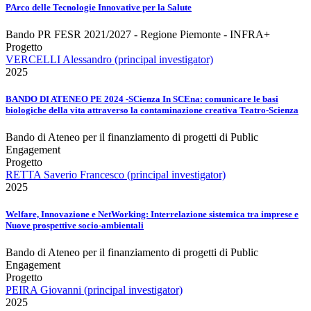
PArco delle Tecnologie Innovative per la Salute
Bando PR FESR 2021/2027 - Regione Piemonte - INFRA+
Progetto
VERCELLI Alessandro (principal investigator)
2025
BANDO DI ATENEO PE 2024 -SCienza In SCEna: comunicare le basi
biologiche della vita attraverso la contaminazione creativa Teatro-Scienza
Bando di Ateneo per il finanziamento di progetti di Public
Engagement
Progetto
RETTA Saverio Francesco (principal investigator)
2025
Welfare, Innovazione e NetWorking: Interrelazione sistemica tra imprese e
Nuove prospettive socio-ambientali
Bando di Ateneo per il finanziamento di progetti di Public
Engagement
Progetto
PEIRA Giovanni (principal investigator)
2025