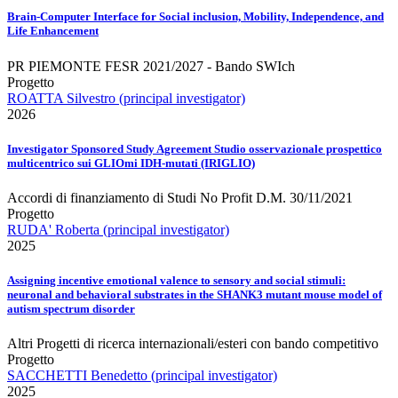
Brain-Computer Interface for Social inclusion, Mobility, Independence, and
Life Enhancement
PR PIEMONTE FESR 2021/2027 - Bando SWIch
Progetto
ROATTA Silvestro (principal investigator)
2026
Investigator Sponsored Study Agreement Studio osservazionale prospettico
multicentrico sui GLIOmi IDH-mutati (IRIGLIO)
Accordi di finanziamento di Studi No Profit D.M. 30/11/2021
Progetto
RUDA' Roberta (principal investigator)
2025
Assigning incentive emotional valence to sensory and social stimuli:
neuronal and behavioral substrates in the SHANK3 mutant mouse model of
autism spectrum disorder
Altri Progetti di ricerca internazionali/esteri con bando competitivo
Progetto
SACCHETTI Benedetto (principal investigator)
2025