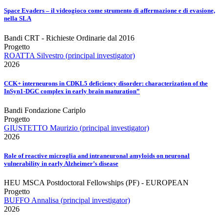
Space Evaders – il videogioco come strumento di affermazione e di evasione,
nella SLA
Bandi CRT - Richieste Ordinarie dal 2016
Progetto
ROATTA Silvestro (principal investigator)
2026
CCK+ interneurons in CDKL5 deficiency disorder: characterization of the
InSyn1-DGC complex in early brain maturation”
Bandi Fondazione Cariplo
Progetto
GIUSTETTO Maurizio (principal investigator)
2026
Role of reactive microglia and intraneuronal amyloids on neuronal
vulnerability in early Alzheimer’s disease
HEU MSCA Postdoctoral Fellowships (PF) - EUROPEAN
Progetto
BUFFO Annalisa (principal investigator)
2026