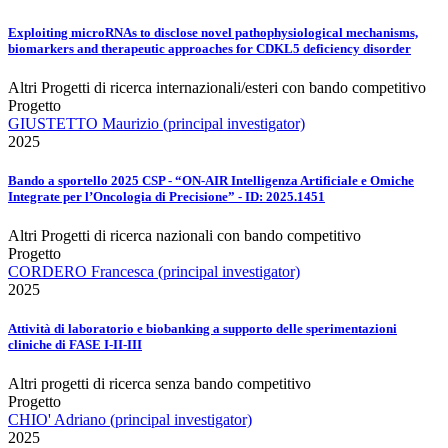
Exploiting microRNAs to disclose novel pathophysiological mechanisms,
biomarkers and therapeutic approaches for CDKL5 deficiency disorder
Altri Progetti di ricerca internazionali/esteri con bando competitivo
Progetto
GIUSTETTO Maurizio (principal investigator)
2025
Bando a sportello 2025 CSP - “ON-AIR Intelligenza Artificiale e Omiche
Integrate per l’Oncologia di Precisione” - ID: 2025.1451
Altri Progetti di ricerca nazionali con bando competitivo
Progetto
CORDERO Francesca (principal investigator)
2025
Attività di laboratorio e biobanking a supporto delle sperimentazioni
cliniche di FASE I-II-III
Altri progetti di ricerca senza bando competitivo
Progetto
CHIO' Adriano (principal investigator)
2025