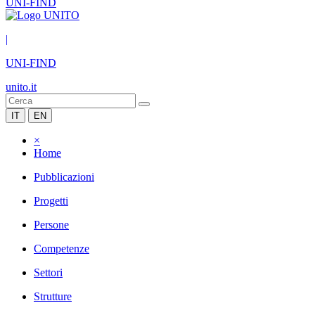
UNI-FIND
|
UNI-FIND
unito.it
IT
EN
×
Home
Pubblicazioni
Progetti
Persone
Competenze
Settori
Strutture