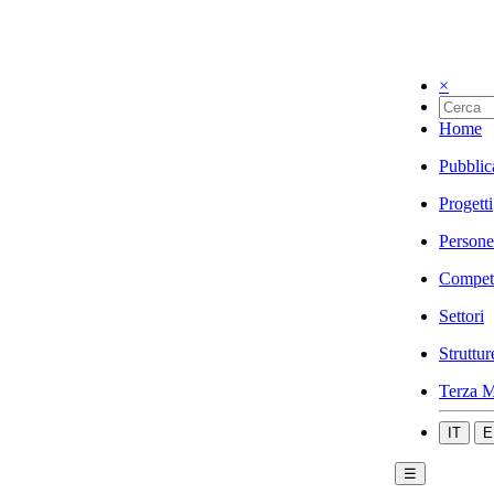
×
Home
Pubblic
Progetti
Persone
Compet
Settori
Struttur
Terza M
IT
E
☰