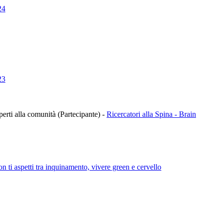
24
23
aperti alla comunità (Partecipante)
-
Ricercatori alla Spina - Brain
i aspetti tra inquinamento, vivere green e cervello