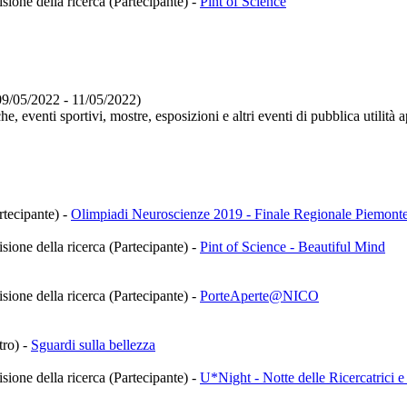
isione della ricerca (Partecipante)
-
Pint of Science
(09/05/2022 - 11/05/2022)
e, eventi sportivi, mostre, esposizioni e altri eventi di pubblica utilità 
rtecipante)
-
Olimpiadi Neuroscienze 2019 - Finale Regionale Piemont
isione della ricerca (Partecipante)
-
Pint of Science - Beautiful Mind
isione della ricerca (Partecipante)
-
PorteAperte@NICO
tro)
-
Sguardi sulla bellezza
isione della ricerca (Partecipante)
-
U*Night - Notte delle Ricercatrici e