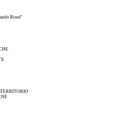
inando Rossi"
CHE
TE
 TERRITORIO
RNE