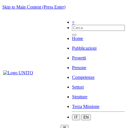
Skip to Main Content (Press Enter)
×
Home
Pubblicazioni
Progetti
Persone
Competenze
Settori
Strutture
Terza Missione
IT
EN
☰