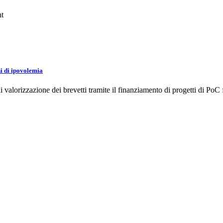
nt
ni di ipovolemia
lorizzazione dei brevetti tramite il finanziamento di progetti di PoC