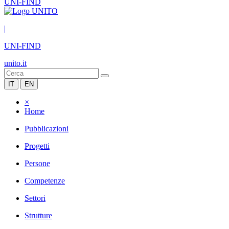
UNI-FIND
|
UNI-FIND
unito.it
IT
EN
×
Home
Pubblicazioni
Progetti
Persone
Competenze
Settori
Strutture