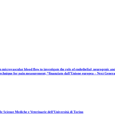
n microvascular blood flow to investigate the role of endothelial, neurogenic a
 technique for pain measurement; “finanziato dall’Unione europea – Next Gener
elle Scienze Mediche e Veterinarie dell’Università di Torino