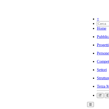
×
Home
Pubblic
Progetti
Persone
Compet
Settori
Struttur
Terza M
IT
E
☰