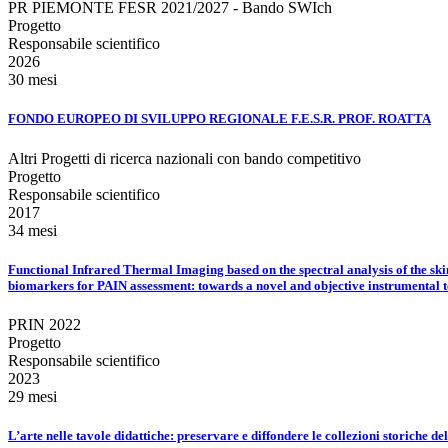
PR PIEMONTE FESR 2021/2027 - Bando SWIch
Progetto
Responsabile scientifico
2026
30 mesi
FONDO EUROPEO DI SVILUPPO REGIONALE F.E.S.R. PROF. ROATTA
Altri Progetti di ricerca nazionali con bando competitivo
Progetto
Responsabile scientifico
2017
34 mesi
Functional Infrared Thermal Imaging based on the spectral analysis of the ski
biomarkers for PAIN assessment: towards a novel and objective instrumental
PRIN 2022
Progetto
Responsabile scientifico
2023
29 mesi
L’arte nelle tavole didattiche: preservare e diffondere le collezioni storiche d