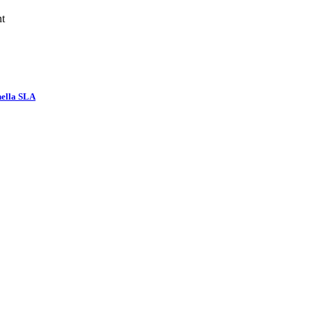
nt
nella SLA