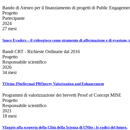
Bando di Ateneo per il finanziamento di progetti di Public Engageme
Progetto
Partecipante
2024
27 mesi
Space Evaders – il videogioco come strumento di affermazione e di evasione, 
Bandi CRT - Richieste Ordinarie dal 2016
Progetto
Responsabile scientifico
2026
34 mesi
TOrino INtellectual PROperty Valorization and Enhancement
Programmi di valorizzazione dei brevetti Proof of Concept MISE
Progetto
Responsabile scientifico
2021
18 mesi
VIaggio alla scoperta della CIttà della Scienza di UNIto : le radici del futuro.