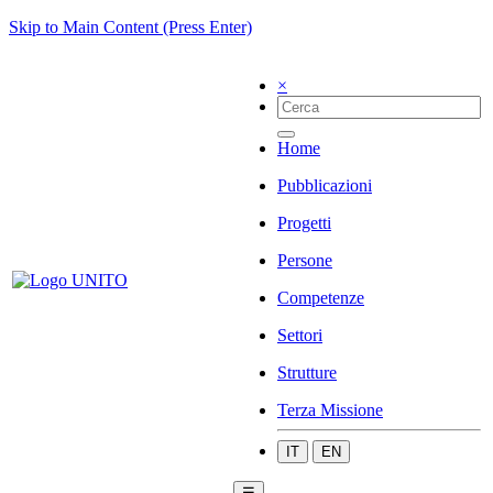
Skip to Main Content (Press Enter)
×
Home
Pubblicazioni
Progetti
Persone
Competenze
Settori
Strutture
Terza Missione
IT
EN
☰