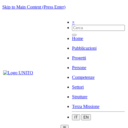
Skip to Main Content (Press Enter)
×
Home
Pubblicazioni
Progetti
Persone
Competenze
Settori
Strutture
Terza Missione
IT
EN
☰