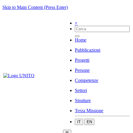
Skip to Main Content (Press Enter)
×
Home
Pubblicazioni
Progetti
Persone
Competenze
Settori
Strutture
Terza Missione
IT
EN
☰