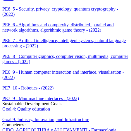
PE6_5 - Security, privacy, cryptology, quantum cryptography -
(2022)
PE6_6 - Algorithms and complexity, distributed, parallel and
network algorithms, algorithmic game theory - (2022)
PE6_7 - Artificial intelligence, intelligent systems, natural language
processing - (2022)
PE6_8 - Computer graphics, computer vision, multimedia, computer
games - (2022)
PE6_9 - Human computer interaction and interface, visualisation -
(2022)
PE7_10 - Robotics - (2022)
PE7_9 - Man-machine interfaces - (2022)
Sustainable Development Goals
Goal 4: Quality education
Goal 9: Industry, Innovation, and Infrastructure
Competenze
CIBO, AGRICOLTURA e ALLEVAMENTI - Farmacologia