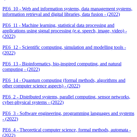
PE6_10 - Web and information systems, data management systems,
information retrieval and digital libraries, data fusion - (2022)
PE6_11 - Machine learning, statistical data processing and
applications using signal processing (e.g. speech, image, video) -
(2022)
PE6_12 - Scientific computing, simulation and modelling tools -
(2022)
PE6_13 - Bioinformatics, bio-inspired computing, and natural
computing - (2022)
PE6_14 - Quantum computing (formal methods, algorithms and
other computer science aspects) - (2022)
PE6_2 - Distributed systems, parallel computing, sensor networks,
cyber-physical systems - (2022)
PE6_3 - Software engineering, programming languages and systems
- (2022)
PE6_4 - Theoretical computer science, formal methods, automata -
(2022)