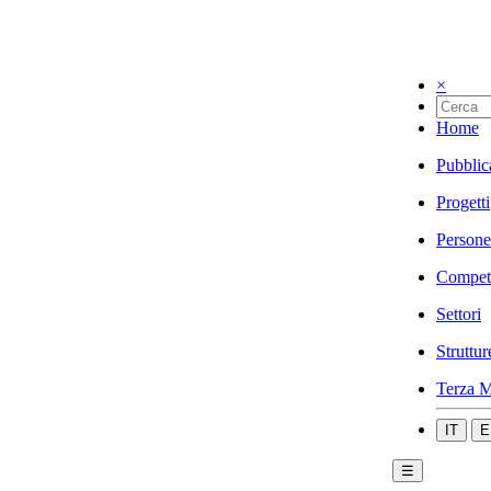
×
Home
Pubblic
Progetti
Persone
Compet
Settori
Struttur
Terza M
IT
E
☰