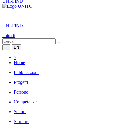
UNI-FIND
|
UNI-FIND
unito.it
IT
EN
×
Home
Pubblicazioni
Progetti
Persone
Competenze
Settori
Strutture