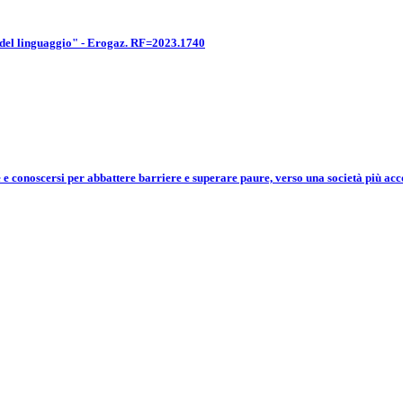
 del linguaggio" - Erogaz. RF=2023.1740
onoscersi per abbattere barriere e superare paure, verso una società più acco