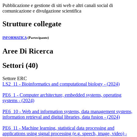
Pubblicazione e gestione di siti web e altri canali social di
comunicazione e divulgazione scientifica
Strutture collegate
INFORMATICA
(Partecipante)
Aree Di Ricerca
Settori (40)
Settore ERC
LS2_11 - Bioinformatics and computational biology - (2024)
PE6_1 - Computer architecture, embedded systems, operating
systems - (2024)
PE6_10 - Web and information systems, data management systems,
information retrieval and digital libraries, data fusion - (2024)
PE6_11 - Machine learning, statistical data processing and
applications using signal processing (e.g. speech, image, video) -