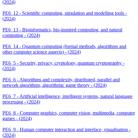
(2024)
PE6_12 - Scientific computing, simulation and modelling tools -
(2024)
PE6_13 - Bioinformatics, bio-inspired computing, and natural
computing - (2024)
PE6_14 - Quantum computing (formal methods, algorithms and
other computer science aspects) - (2024)
PE6_5 - Security, privacy, cryptology, quantum cryptography -
(2024)
PE6_6 - Algorithms and complexity, distributed, parallel and
network algorithms, algorithmic game theory - (2024)
PE6_7 - Artificial intelligence, intelligent systems, natural language
processing - (2024)
PE6_8 - Computer graphics, computer vision, multimedia, computer
games - (2024)
PE6_9 - Human computer interaction and interface, visualisation -
(2024)