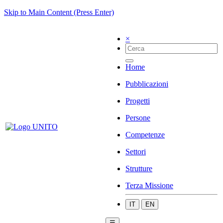
Skip to Main Content (Press Enter)
×
Home
Pubblicazioni
Progetti
Persone
Competenze
Settori
Strutture
Terza Missione
IT
EN
☰