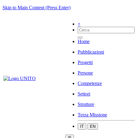
Skip to Main Content (Press Enter)
×
Home
Pubblicazioni
Progetti
Persone
Competenze
Settori
Strutture
Terza Missione
IT
EN
☰