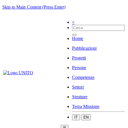
Skip to Main Content (Press Enter)
×
Home
Pubblicazioni
Progetti
Persone
Competenze
Settori
Strutture
Terza Missione
IT
EN
☰