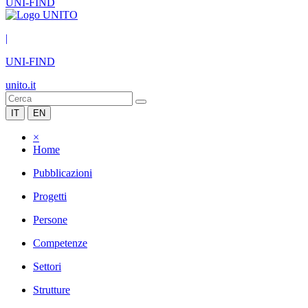
UNI-FIND
|
UNI-FIND
unito.it
IT
EN
×
Home
Pubblicazioni
Progetti
Persone
Competenze
Settori
Strutture