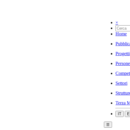
×
Home
Pubblic
Progetti
Persone
Compet
Settori
Struttur
Terza M
IT
E
☰