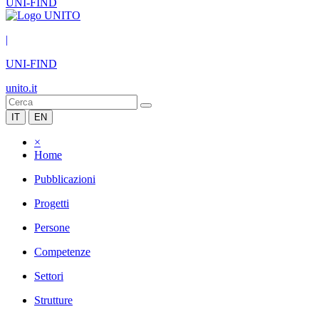
UNI-FIND
|
UNI-FIND
unito.it
IT
EN
×
Home
Pubblicazioni
Progetti
Persone
Competenze
Settori
Strutture