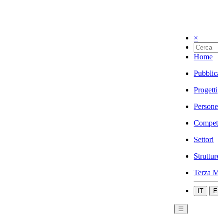
×
Home
Pubblic
Progetti
Persone
Compet
Settori
Struttur
Terza M
IT
E
☰