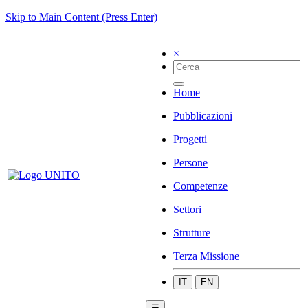
Skip to Main Content (Press Enter)
×
Home
Pubblicazioni
Progetti
Persone
Competenze
Settori
Strutture
Terza Missione
IT
EN
☰