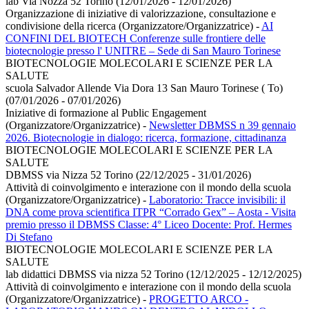
lab Via Nozza 52 Torino (12/01/2026 - 12/01/2026)
Organizzazione di iniziative di valorizzazione, consultazione e
condivisione della ricerca (Organizzatore/Organizzatrice)
-
AI
CONFINI DEL BIOTECH Conferenze sulle frontiere delle
biotecnologie presso l' UNITRE – Sede di San Mauro Torinese
BIOTECNOLOGIE MOLECOLARI E SCIENZE PER LA
SALUTE
scuola Salvador Allende Via Dora 13 San Mauro Torinese ( To)
(07/01/2026 - 07/01/2026)
Iniziative di formazione al Public Engagement
(Organizzatore/Organizzatrice)
-
Newsletter DBMSS n 39 gennaio
2026. Biotecnologie in dialogo: ricerca, formazione, cittadinanza
BIOTECNOLOGIE MOLECOLARI E SCIENZE PER LA
SALUTE
DBMSS via Nizza 52 Torino (22/12/2025 - 31/01/2026)
Attività di coinvolgimento e interazione con il mondo della scuola
(Organizzatore/Organizzatrice)
-
Laboratorio: Tracce invisibili: il
DNA come prova scientifica ITPR “Corrado Gex” – Aosta - Visita
premio presso il DBMSS Classe: 4° Liceo Docente: Prof. Hermes
Di Stefano
BIOTECNOLOGIE MOLECOLARI E SCIENZE PER LA
SALUTE
lab didattici DBMSS via nizza 52 Torino (12/12/2025 - 12/12/2025)
Attività di coinvolgimento e interazione con il mondo della scuola
(Organizzatore/Organizzatrice)
-
PROGETTO ARCO -