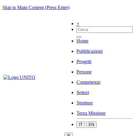
Skip to Main Content (Press Enter)
×
Home
Pubblicazioni
Progetti
Persone
Competenze
Settori
Strutture
Terza Missione
IT
EN
☰