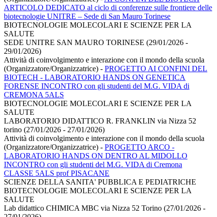
ARTICOLO DEDICATO al ciclo di conferenze sulle frontiere delle
biotecnologie UNITRE – Sede di San Mauro Torinese
BIOTECNOLOGIE MOLECOLARI E SCIENZE PER LA
SALUTE
SEDE UNITRE SAN MAURO TORINESE (29/01/2026 -
29/01/2026)
Attività di coinvolgimento e interazione con il mondo della scuola
(Organizzatore/Organizzatrice)
-
PROGETTO AI CONFINI DEL
BIOTECH - LABORATORIO HANDS ON GENETICA
FORENSE INCONTRO con gli studenti del M.G. VIDA di
CREMONA 5ALS
BIOTECNOLOGIE MOLECOLARI E SCIENZE PER LA
SALUTE
LABORATORIO DIDATTICO R. FRANKLIN via Nizza 52
torino (27/01/2026 - 27/01/2026)
Attività di coinvolgimento e interazione con il mondo della scuola
(Organizzatore/Organizzatrice)
-
PROGETTO ARCO -
LABORATORIO HANDS ON DENTRO AL MIDOLLO
INCONTRO con gli studenti del M.G. VIDA di Cremona
CLASSE 5ALS prof PISACANE
SCIENZE DELLA SANITA' PUBBLICA E PEDIATRICHE
BIOTECNOLOGIE MOLECOLARI E SCIENZE PER LA
SALUTE
Lab didattico CHIMICA MBC via Nizza 52 Torino (27/01/2026 -
27/01/2026)