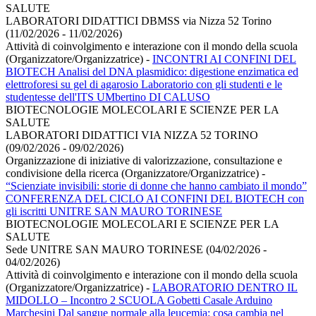
SALUTE
LABORATORI DIDATTICI DBMSS via Nizza 52 Torino
(11/02/2026 - 11/02/2026)
Attività di coinvolgimento e interazione con il mondo della scuola
(Organizzatore/Organizzatrice)
-
INCONTRI AI CONFINI DEL
BIOTECH Analisi del DNA plasmidico: digestione enzimatica ed
elettroforesi su gel di agarosio Laboratorio con gli studenti e le
studentesse dell'ITS UMbertino DI CALUSO
BIOTECNOLOGIE MOLECOLARI E SCIENZE PER LA
SALUTE
LABORATORI DIDATTICI VIA NIZZA 52 TORINO
(09/02/2026 - 09/02/2026)
Organizzazione di iniziative di valorizzazione, consultazione e
condivisione della ricerca (Organizzatore/Organizzatrice)
-
“Scienziate invisibili: storie di donne che hanno cambiato il mondo”
CONFERENZA DEL CICLO AI CONFINI DEL BIOTECH con
gli iscritti UNITRE SAN MAURO TORINESE
BIOTECNOLOGIE MOLECOLARI E SCIENZE PER LA
SALUTE
Sede UNITRE SAN MAURO TORINESE (04/02/2026 -
04/02/2026)
Attività di coinvolgimento e interazione con il mondo della scuola
(Organizzatore/Organizzatrice)
-
LABORATORIO DENTRO IL
MIDOLLO – Incontro 2 SCUOLA Gobetti Casale Arduino
Marchesini Dal sangue normale alla leucemia: cosa cambia nel