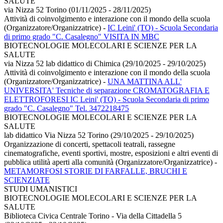
SALUTE
via Nizza 52 Torino (01/11/2025 - 28/11/2025)
Attività di coinvolgimento e interazione con il mondo della scuola
(Organizzatore/Organizzatrice)
-
IC Leini' (TO) - Scuola Secondaria
di primo grado "C. Casalegno" VISITA IN MBC
BIOTECNOLOGIE MOLECOLARI E SCIENZE PER LA
SALUTE
via Nizza 52 lab didattico di Chimica (29/10/2025 - 29/10/2025)
Attività di coinvolgimento e interazione con il mondo della scuola
(Organizzatore/Organizzatrice)
-
UNA MATTINA ALL'
UNIVERSITA' Tecniche di separazione CROMATOGRAFIA E
ELETTROFORESI IC Leini' (TO) - Scuola Secondaria di primo
grado "C. Casalegno" Tel. 3472218475
BIOTECNOLOGIE MOLECOLARI E SCIENZE PER LA
SALUTE
lab didattico Via Nizza 52 Torino (29/10/2025 - 29/10/2025)
Organizzazione di concerti, spettacoli teatrali, rassegne
cinematografiche, eventi sportivi, mostre, esposizioni e altri eventi di
pubblica utilità aperti alla comunità (Organizzatore/Organizzatrice)
-
METAMORFOSI STORIE DI FARFALLE, BRUCHI E
SCIENZIATE
STUDI UMANISTICI
BIOTECNOLOGIE MOLECOLARI E SCIENZE PER LA
SALUTE
Biblioteca Civica Centrale Torino - Via della Cittadella 5