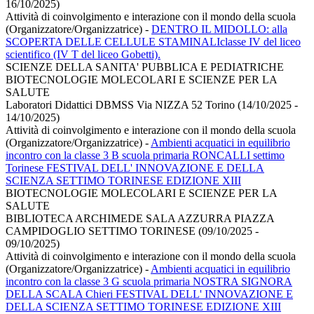
16/10/2025)
Attività di coinvolgimento e interazione con il mondo della scuola
(Organizzatore/Organizzatrice)
-
DENTRO IL MIDOLLO: alla
SCOPERTA DELLE CELLULE STAMINALIclasse IV del liceo
scientifico (IV T del liceo Gobetti).
SCIENZE DELLA SANITA' PUBBLICA E PEDIATRICHE
BIOTECNOLOGIE MOLECOLARI E SCIENZE PER LA
SALUTE
Laboratori Didattici DBMSS Via NIZZA 52 Torino (14/10/2025 -
14/10/2025)
Attività di coinvolgimento e interazione con il mondo della scuola
(Organizzatore/Organizzatrice)
-
Ambienti acquatici in equilibrio
incontro con la classe 3 B scuola primaria RONCALLI settimo
Torinese FESTIVAL DELL' INNOVAZIONE E DELLA
SCIENZA SETTIMO TORINESE EDIZIONE XIII
BIOTECNOLOGIE MOLECOLARI E SCIENZE PER LA
SALUTE
BIBLIOTECA ARCHIMEDE SALA AZZURRA PIAZZA
CAMPIDOGLIO SETTIMO TORINESE (09/10/2025 -
09/10/2025)
Attività di coinvolgimento e interazione con il mondo della scuola
(Organizzatore/Organizzatrice)
-
Ambienti acquatici in equilibrio
incontro con la classe 3 G scuola primaria NOSTRA SIGNORA
DELLA SCALA Chieri FESTIVAL DELL' INNOVAZIONE E
DELLA SCIENZA SETTIMO TORINESE EDIZIONE XIII