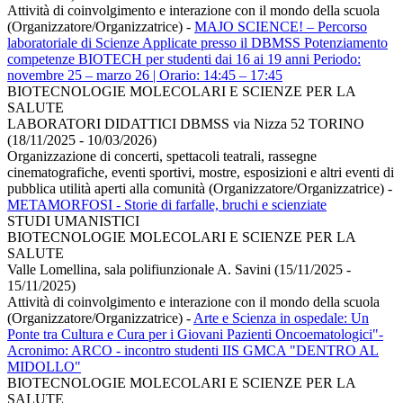
Attività di coinvolgimento e interazione con il mondo della scuola
(Organizzatore/Organizzatrice)
-
MAJO SCIENCE! – Percorso
laboratoriale di Scienze Applicate presso il DBMSS Potenziamento
competenze BIOTECH per studenti dai 16 ai 19 anni Periodo:
novembre 25 – marzo 26 | Orario: 14:45 – 17:45
BIOTECNOLOGIE MOLECOLARI E SCIENZE PER LA
SALUTE
LABORATORI DIDATTICI DBMSS via Nizza 52 TORINO
(18/11/2025 - 10/03/2026)
Organizzazione di concerti, spettacoli teatrali, rassegne
cinematografiche, eventi sportivi, mostre, esposizioni e altri eventi di
pubblica utilità aperti alla comunità (Organizzatore/Organizzatrice)
-
METAMORFOSI - Storie di farfalle, bruchi e scienziate
STUDI UMANISTICI
BIOTECNOLOGIE MOLECOLARI E SCIENZE PER LA
SALUTE
Valle Lomellina, sala polifiunzionale A. Savini (15/11/2025 -
15/11/2025)
Attività di coinvolgimento e interazione con il mondo della scuola
(Organizzatore/Organizzatrice)
-
Arte e Scienza in ospedale: Un
Ponte tra Cultura e Cura per i Giovani Pazienti Oncoematologici"-
Acronimo: ARCO - incontro studenti IIS GMCA "DENTRO AL
MIDOLLO"
BIOTECNOLOGIE MOLECOLARI E SCIENZE PER LA
SALUTE