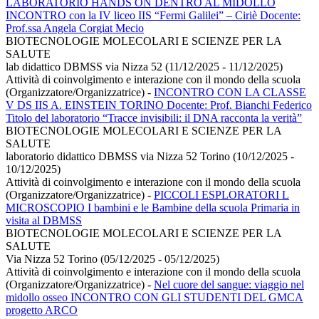
LABORATORIO HANDS ON DENTRO AL MIDOLLO
INCONTRO con la IV liceo IIS “Fermi Galilei” – Ciriè Docente:
Prof.ssa Angela Corgiat Mecio
BIOTECNOLOGIE MOLECOLARI E SCIENZE PER LA
SALUTE
lab didattico DBMSS via Nizza 52 (11/12/2025 - 11/12/2025)
Attività di coinvolgimento e interazione con il mondo della scuola
(Organizzatore/Organizzatrice)
-
INCONTRO CON LA CLASSE
V DS IIS A. EINSTEIN TORINO Docente: Prof. Bianchi Federico
Titolo del laboratorio “Tracce invisibili: il DNA racconta la verità”
BIOTECNOLOGIE MOLECOLARI E SCIENZE PER LA
SALUTE
laboratorio didattico DBMSS via Nizza 52 Torino (10/12/2025 -
10/12/2025)
Attività di coinvolgimento e interazione con il mondo della scuola
(Organizzatore/Organizzatrice)
-
PICCOLI ESPLORATORI L
MICROSCOPIO I bambini e le Bambine della scuola Primaria in
visita al DBMSS
BIOTECNOLOGIE MOLECOLARI E SCIENZE PER LA
SALUTE
Via Nizza 52 Torino (05/12/2025 - 05/12/2025)
Attività di coinvolgimento e interazione con il mondo della scuola
(Organizzatore/Organizzatrice)
-
Nel cuore del sangue: viaggio nel
midollo osseo INCONTRO CON GLI STUDENTI DEL GMCA
progetto ARCO